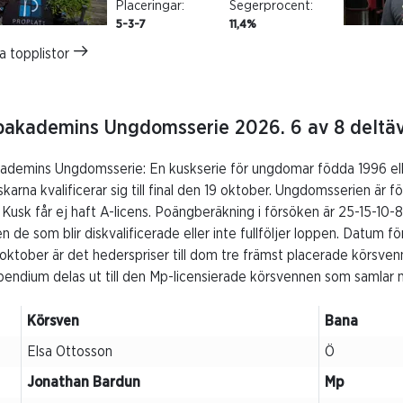
Placeringar:
Segerprocent:
5-3-7
11,4%
a topplistor
akademins Ungdomsserie 2026. 6 av 8 deltävl
demins Ungdomsserie: En kuskserie för ungdomar födda 1996 eller
karna kvalificerar sig till final den 19 oktober. Ungdomsserien är 
Kusk får ej haft A-licens. Poängberäkning i försöken är 25-15-10-8
n de som blir diskvalificerade eller inte fullföljer loppen. Datum f
9 oktober är det hederspriser till dom tre främst placerade körsven
ipendium delas ut till den Mp-licensierade körsvennen som samla
Körsven
Bana
Elsa Ottosson
Ö
Jonathan Bardun
Mp