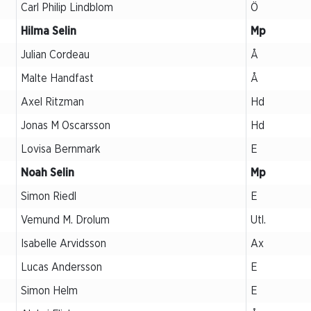
Carl Philip Lindblom
Ö
Hilma Selin
Mp
Julian Cordeau
Å
Malte Handfast
Å
Axel Ritzman
Hd
Jonas M Oscarsson
Hd
Lovisa Bernmark
E
Noah Selin
Mp
Simon Riedl
E
Vemund M. Drolum
Utl.
Isabelle Arvidsson
Ax
Lucas Andersson
E
Simon Helm
E