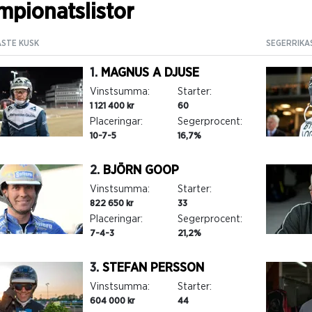
pionatslistor
ASTE KUSK
SEGERRIKA
1.
MAGNUS A DJUSE
Vinstsumma:
Starter:
1 121 400 kr
60
Placeringar:
Segerprocent:
10-7-5
16,7%
2.
BJÖRN GOOP
Vinstsumma:
Starter:
822 650 kr
33
Placeringar:
Segerprocent:
7-4-3
21,2%
3.
STEFAN PERSSON
Vinstsumma:
Starter:
604 000 kr
44