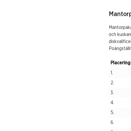
Mantor
Mantorpaka
och kuskarn
diskvalific
Poängställ
Placering
1.
2.
3.
4.
5.
6.