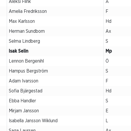
Aleksi Flink
Å
Amelia Fredriksson
F
Max Karlsson
Hd
Herman Sundbom
Ax
Selma Lindberg
S
Isak Selin
Mp
Lennon Bergenihl
Ö
Hampus Bergström
S
Adam Ivarsson
F
Sofia Bjärgestad
Hd
Ebba Handler
S
Mirjam Jansson
E
Isabella Jansson Wiklund
L
Saga Laursen
Ax