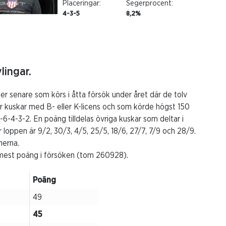
Placeringar:
Segerprocent:
4-3-5
8,2%
ingar.
 senare som körs i åtta försök under året där de tolv
för kuskar med B- eller K-licens och som körde högst 150
-6-4-3-2. En poäng tilldelas övriga kuskar som deltar i
ör loppen är 9/2, 30/3, 4/5, 25/5, 18/6, 27/7, 7/9 och 28/9.
nerna.
r mest poäng i försöken (tom 260928).
Poäng
49
45