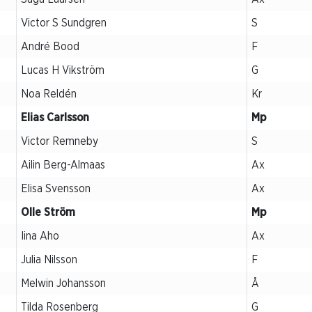
Victor S Sundgren
S
André Bood
F
Lucas H Vikström
G
Noa Reldén
Kr
Elias Carlsson
Mp
Victor Remneby
S
Ailin Berg-Almaas
Ax
Elisa Svensson
Ax
Olle Ström
Mp
Iina Aho
Ax
Julia Nilsson
F
Melwin Johansson
Å
Tilda Rosenberg
G