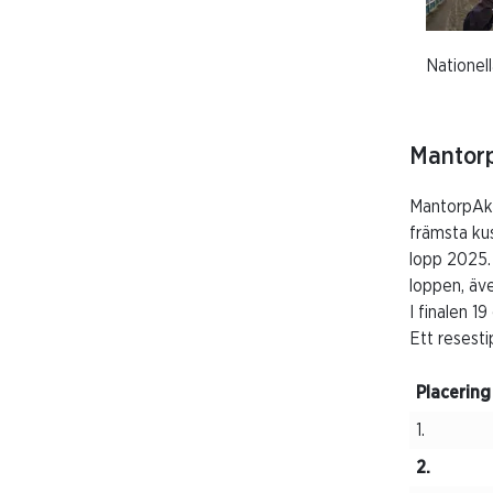
Nationell
Mantorp
MantorpAka
främsta kus
lopp 2025. 
loppen, äve
I finalen 1
Ett resest
Placering
1.
2.