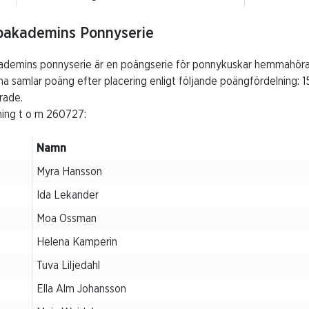
pakademins Ponnyserie
demins ponnyserie är en poängserie för ponnykuskar hemmahörand
a samlar poäng efter placering enligt följande poängfördelning: 1
erade.
ning t o m 260727:
Namn
Myra Hansson
Ida Lekander
Moa Ossman
Helena Kamperin
Tuva Liljedahl
Ella Alm Johansson