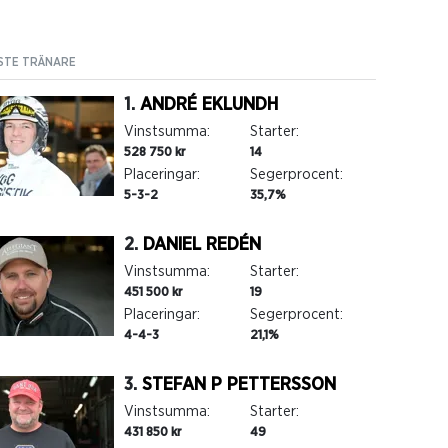
STE TRÄNARE
1.
ANDRÉ EKLUNDH
Vinstsumma:
Starter:
528 750 kr
14
Placeringar:
Segerprocent:
5-3-2
35,7%
2.
DANIEL REDÉN
Vinstsumma:
Starter:
451 500 kr
19
Placeringar:
Segerprocent:
4-4-3
21,1%
3.
STEFAN P PETTERSSON
Vinstsumma:
Starter:
431 850 kr
49