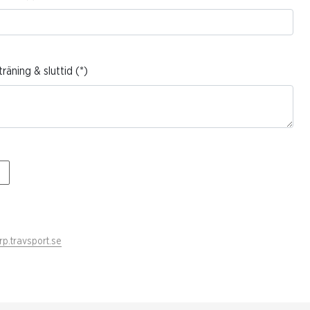
räning & sluttid
p.travsport.se