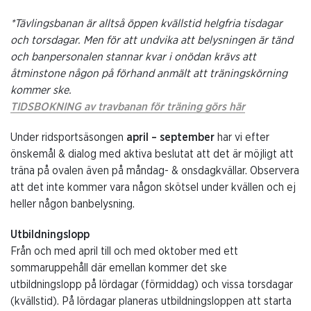
*Tävlingsbanan är alltså öppen kvällstid helgfria tisdagar
och torsdagar. Men för att undvika att belysningen är tänd
och banpersonalen stannar kvar i onödan krävs att
åtminstone någon på förhand anmält att träningskörning
kommer ske.
TIDSBOKNING av travbanan för träning görs här
Under ridsportsäsongen
april – september
har vi efter
önskemål & dialog med aktiva beslutat att det är möjligt att
träna på ovalen även på måndag- & onsdagkvällar. Observera
att det inte kommer vara någon skötsel under kvällen och ej
heller någon banbelysning.
Utbildningslopp
Från och med april till och med oktober med ett
sommaruppehåll där emellan kommer det ske
utbildningslopp på lördagar (förmiddag) och vissa torsdagar
(kvällstid). På lördagar planeras utbildningsloppen att starta