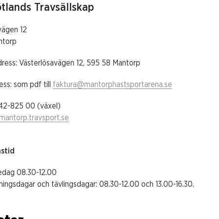
tlands Travsällskap
vägen 12
ntorp
ress: Västerlösavägen 12, 595 58 Mantorp
ss: som pdf till
faktura@mantorphastsportarena.se
142-825 00 (växel)
mantorp.travsport.se
stid
edag 08.30-12.00
ningsdagar och tävlingsdagar: 08.30-12.00 och 13.00-16.30.