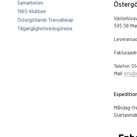
Samarbeten
Östergö
1965-Klubben
Västerlösa
Östergötlands Travsällskap
595 58 Ma
Tillgänglighetsredogörelse
Leveransad
Fakturaadre
Telefon: 0
Mail:
info@
Expedition
Måndag-fr
Startanmäl