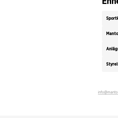
Enh
Sport
Manto
Anläg
Styrel
info@mantor