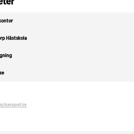
eter
kontor
rp Hästskola
gning
se
p.travsport.se