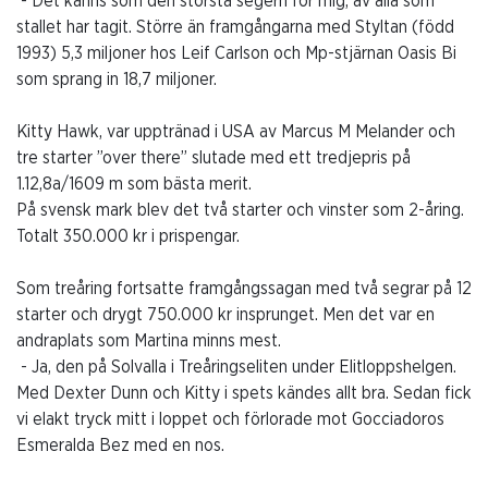
- Det känns som den största segern för mig, av alla som
stallet har tagit. Större än framgångarna med Styltan (född
1993) 5,3 miljoner hos Leif Carlson och Mp-stjärnan Oasis Bi
som sprang in 18,7 miljoner.
Kitty Hawk, var upptränad i USA av Marcus M Melander och
tre starter ”over there” slutade med ett tredjepris på
1.12,8a/1609 m som bästa merit.
På svensk mark blev det två starter och vinster som 2-åring.
Totalt 350.000 kr i prispengar.
Som treåring fortsatte framgångssagan med två segrar på 12
starter och drygt 750.000 kr insprunget. Men det var en
andraplats som Martina minns mest.
- Ja, den på Solvalla i Treåringseliten under Elitloppshelgen.
Med Dexter Dunn och Kitty i spets kändes allt bra. Sedan fick
vi elakt tryck mitt i loppet och förlorade mot Gocciadoros
Esmeralda Bez med en nos.