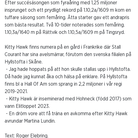
Efter succésäsongen som fyraåring med 1,25 miljoner
insprunget och ett prydligt rekord på 1.10,2a/1609 m kom en
tuffare säsong som femåring. Åtta starter gav ett andrapris
som bästa resultat. Två 10-tider noterades som femåring.
1.10,3a/1640 m på Rättvik och 1.10,5a/1609 m på Tingsryd.
Kitty Hawk finns numera på en gård i Frankrike där Stall
Courant har sina avelsmärrar, förutom den svenska filialen på
Hyllstofta i Skåne.
- Jag hade hoppats på att hon skulle stallas upp i Hyllstofta.
Då hade jag kunnat åka och hälsa på enklare. På Hyllstofta
finns bl a Hall Of Am som sprang in 2,2 miljoner i vår regi
2019-2021.
- Kitty Hawk är inseminerad med Hohneck (född 2017) som
vann Elitloppet 2023.
- En dröm vore att få träna en avkomma efter Kitty Hawk
avrundar Martina Lundin.
Text: Roger Elebring.