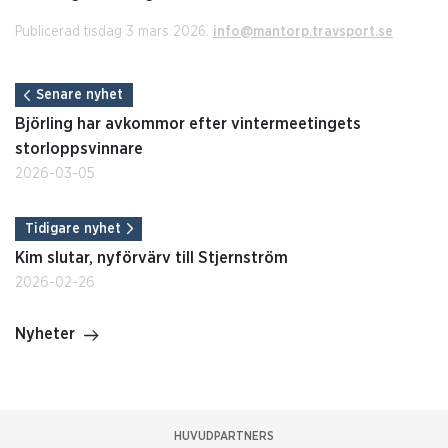
Publicerad tisdag 3 mars 2026.
info@mantorp.travsport.se
Senare nyhet
Björling har avkommor efter vintermeetingets
storloppsvinnare
2026-03-05
Tidigare nyhet
Kim slutar, nyförvärv till Stjernström
2026-02-26
Nyheter
HUVUDPARTNERS