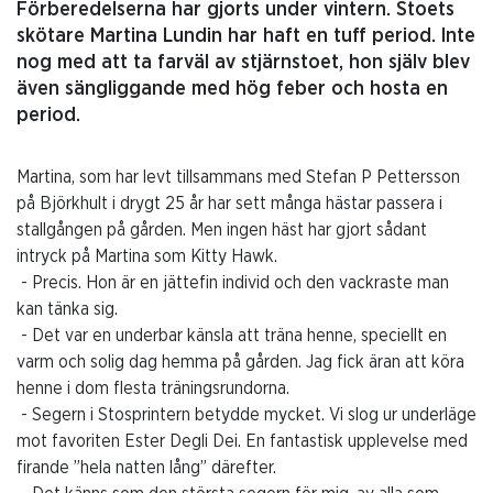
Förberedelserna har gjorts under vintern. Stoets
skötare Martina Lundin har haft en tuff period. Inte
nog med att ta farväl av stjärnstoet, hon själv blev
även sängliggande med hög feber och hosta en
period.
Martina, som har levt tillsammans med Stefan P Pettersson
på Björkhult i drygt 25 år har sett många hästar passera i
stallgången på gården. Men ingen häst har gjort sådant
intryck på Martina som Kitty Hawk.
- Precis. Hon är en jättefin individ och den vackraste man
kan tänka sig.
- Det var en underbar känsla att träna henne, speciellt en
varm och solig dag hemma på gården. Jag fick äran att köra
henne i dom flesta träningsrundorna.
- Segern i Stosprintern betydde mycket. Vi slog ur underläge
mot favoriten Ester Degli Dei. En fantastisk upplevelse med
firande ”hela natten lång” därefter.