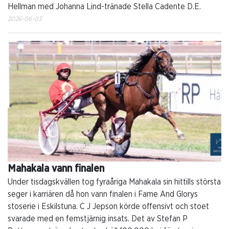
Hellman med Johanna Lind-tränade Stella Cadente D.E.
2026-06-03
Mahakala vann finalen
Under tisdagskvällen tog fyraåriga Mahakala sin hittills största
seger i karriären då hon vann finalen i Fame And Glorys
stoserie i Eskilstuna. C J Jepson körde offensivt och stoet
svarade med en femstjärnig insats. Det av Stefan P