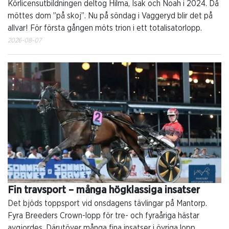
Körlicensutbildningen deltog Hilma, Isak och Noah i 2024. Då
möttes dom ”på skoj”. Nu på söndag i Vaggeryd blir det på
allvar! För första gången möts trion i ett totalisatorlopp.
2026-08-07
Fin travsport – många högklassiga insatser
Det bjöds toppsport vid onsdagens tävlingar på Mantorp.
Fyra Breeders Crown-lopp för tre- och fyraåriga hästar
avgjordes. Därutöver många fina insatser i övriga lopp.