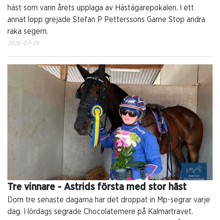
häst som vann årets upplaga av Hästägarepokalen. I ett
annat lopp grejade Stefan P Petterssons Game Stop andra
raka segern.
2026-07-29
Tre vinnare - Astrids första med stor häst
Dom tre senaste dagarna har det droppat in Mp-segrar varje
dag. I lördags segrade Chocolatemere på Kalmartravet.