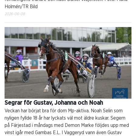
Holmén/TR Bild
2026-06-08
Segrar för Gustav, Johanna och Noah
Veckan har börjat bra för dom Mp-aktiva. Noah Selin som
nyligen fyllde 18 år har lyckats väl mot äldre kuskar. Segern
på Färjestad i måndags med Demon Marke följdes upp med
vinst igår med Gambas E.L. I Vaggeryd vann även Gustav