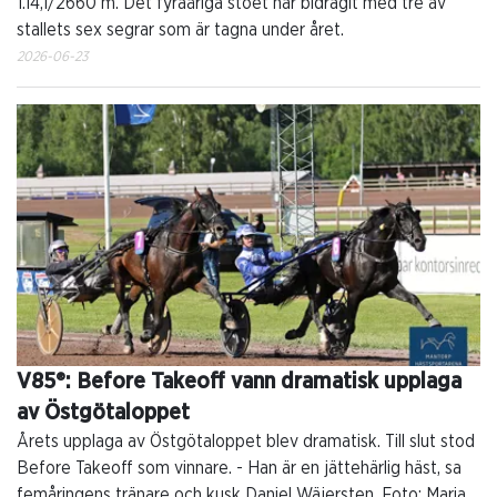
1.14,1/2660 m. Det fyraåriga stoet har bidragit med tre av
stallets sex segrar som är tagna under året.
2026-06-23
V85®: Before Takeoff vann dramatisk upplaga
av Östgötaloppet
Årets upplaga av Östgötaloppet blev dramatisk. Till slut stod
Before Takeoff som vinnare. - Han är en jättehärlig häst, sa
femåringens tränare och kusk Daniel Wäjersten. Foto: Maria