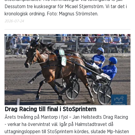
Dessutom tre kusksegrar för Micael Stjernström. Vi tar det i
kronologisk ordning. Foto: Magnus Strömsten.
2026-07-24
Drag Racing till final i StoSprintern
Årets treåring på Mantorp i fjol – Jan Hellstedts Drag Racing
- verkar ha övervintrat väl. Igår på Halmstadtravet då
uttagningsloppen till StoSprintern kördes, slutade Mp-hästen