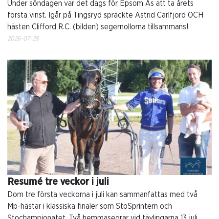
Under söndagen var det dags för Epsom As att ta årets
första vinst. Igår på Tingsryd spräckte Astrid Carlfjord OCH
hästen Clifford R.C. (bilden) segernollorna tillsammans!
2026-07-28
Resumé tre veckor i juli
Dom tre första veckorna i juli kan sammanfattas med två
Mp-hästar i klassiska finaler som StoSprintern och
Stochampionatet. Två hemmasegrar vid tävlingarna 13 juli.