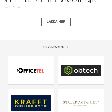
Pettersson tränade stoet erhöll 100.000 kr i förstapris.
2026-05-28
LADDA MER
HUVUDPARTNERS