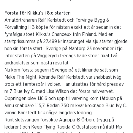
Första för Kiikku’s i 8:e starten
Amatörtränaren Ralf Karlstedt och Torvinge Bygg &
Förvaltning HB köpte för nästan exakt ett år sedan in det
fyraåriga stoet Kiikku’s Chanceux från Finland. Med en
startprissumma på 27.489 kr insprunget via sju starter gjorde
hon sin första start i Sverige på Mantorp 23 november i fjol.
Inför starten på Vaggeryd i fredags hade stoet fixat två
andraplatser som bästa resultat.
Nu kom första segern i Sverige på ett liknande sätt som
Make The Night. Körande Ralf Karlstedt var snabbast iväg
trots ett femtespår i volten. Han utsattes för hård press av
nr 7 Blue Ivy C. med Lisa Wilson det första halvvarvet.
Öppningen blev 1.16,6 och upp till varvning kom tätduon på
ännu snabbare 1.15,7. Redan 750 m kvar kroknade Blue Ivy C.
varvid Karlstedt fick några längders ledning.
Runt slutsvängen försökte Agrippa-B Örberg (rygg på
ledaren) och Keep Flying Rapida-C Gustafsson nå ifatt Mp-