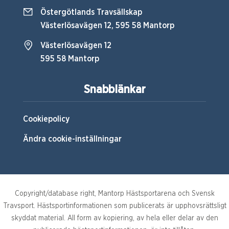
Östergötlands Travsällskap
Västerlösavägen 12, 595 58 Mantorp
Västerlösavägen 12
595 58 Mantorp
Snabblänkar
Cookiepolicy
Ändra cookie-inställningar
Copyright/database right, Mantorp Hästsportarena och Svensk
Travsport. Hästsportinformationen som publicerats är upphovsrättsligt
skyddat material. All form av kopiering, av hela eller delar av den