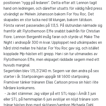
positionen ”rygg på ledaren”. Detta efter att Lennon tagit
hand om ledningen, och därefter utsatts för väldig hård press
utvändigt av Melwin Johansson bakom For You Roc. Det
skapades en stor lucka ned till klungan, bakom tätduon.
Första varvet passerades på 1.13,5. På slutrundan närmade sig
framför allt Flytothemoon Effe snabbt bakifrån för Christian
Fiore. Lennon Bergenihl insåg faran och styrde ut Make The
Night i andraspår 300 m kvar. Upploppet ned utkämpades en
hård strid mellan tre hästar. For You Roc gav sig, och istället
kopplade Mp-hästen ett grepp. Han i sin tur utmanades av
Flytothemoon Effe, men ekipaget räddade segern med ett
huvuds marginal.
Segertiden blev 1.15,7/2140 m. Segern var den andra på sex
starter i år. Startpoängen uppgår till 1.600 startpoäng.
Framöver tänker tränaren Elias Carlsson prova sin häst i lite
hårdare konkurrens.
- Ja det stämmer. Jag väljer på ett STL-lopp i Åmål 3 juni
eller STL på hemmaplan 6 juni avslöjar en nöjd tränare som
tränar hästen ihop med skötaren/sambon Michaela Dahl.