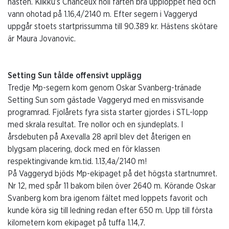
hästen. Kiikku’s Chanceux höll farten bra upploppet ned och
vann ohotad på 1.16,4/2140 m. Efter segern i Vaggeryd
uppgår stoets startprissumma till 90.389 kr. Hästens skötare
är Maura Jovanovic.
Setting Sun tålde offensivt upplägg
Tredje Mp-segern kom genom Oskar Svanberg-tränade
Setting Sun som gästade Vaggeryd med en missvisande
programrad. Fjolårets fyra sista starter gjordes i STL-lopp
med skrala resultat. Tre nollor och en sjundeplats. I
årsdebuten på Axevalla 28 april blev det återigen en
blygsam placering, dock med en för klassen
respektingivande km.tid. 1.13,4a/2140 m!
På Vaggeryd bjöds Mp-ekipaget på det högsta startnumret.
Nr 12, med spår 11 bakom bilen över 2640 m. Körande Oskar
Svanberg kom bra igenom fältet med loppets favorit och
kunde köra sig till ledning redan efter 650 m. Upp till första
kilometern kom ekipaget på tuffa 1.14,7.