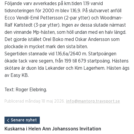
Följande varv avverkades på km.tiden 1.19 varvid
tidsnoteringen för 2000 m blev 1.16,9. På slutvarvet anföll
Ecco Vendil-Emil Pettersson (2-par ytter) och Woodman-
Ralf Karlstedt (3-par ytter). Ingen av dessa slutade närmast
den vinnande Mp-hästen, som höll undan med en halv längd.
Det gjorde istället Orel Boko med Oskar Andersson som
plockade in mycket mark den sista biten.
Segertiden stannade vid 1.16,6a/2640 m. Startpoängen
ökade tack vare segern, från 199 till 679 startpoäng. Hästens
skötare är duon Ida Lekander och Kim Lagerhem. Hästen ägs
av Easy KB.
Text: Roger Elebring.
Publicerad måndag 18 maj 2026.
info@mantorp.travsport.se
Senare nyhet
Kuskarna i Helen Ann Johanssons Invitation