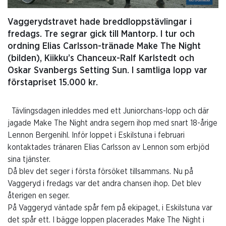
Vaggerydstravet hade breddloppstävlingar i
fredags. Tre segrar gick till Mantorp. I tur och
ordning Elias Carlsson-tränade Make The Night
(bilden), Kiikku’s Chanceux-Ralf Karlstedt och
Oskar Svanbergs Setting Sun. I samtliga lopp var
förstapriset 15.000 kr.
Tävlingsdagen inleddes med ett Juniorchans-lopp och där
jagade Make The Night andra segern ihop med snart 18-årige
Lennon Bergenihl. Inför loppet i Eskilstuna i februari
kontaktades tränaren Elias Carlsson av Lennon som erbjöd
sina tjänster.
Då blev det seger i första försöket tillsammans. Nu på
Vaggeryd i fredags var det andra chansen ihop. Det blev
återigen en seger.
På Vaggeryd väntade spår fem på ekipaget, i Eskilstuna var
det spår ett. I bägge loppen placerades Make The Night i