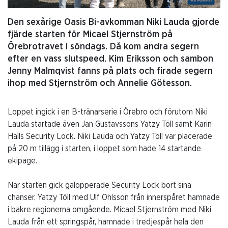
Den sexårige Oasis Bi-avkomman Niki Lauda gjorde
fjärde starten för Micael Stjernström på
Örebrotravet i söndags. Då kom andra segern
efter en vass slutspeed. Kim Eriksson och sambon
Jenny Malmqvist fanns på plats och firade segern
ihop med Stjernström och Annelie Götesson.
Loppet ingick i en B-tränarserie i Örebro och förutom Niki
Lauda startade även Jan Gustavssons Yatzy Töll samt Karin
Halls Security Lock. Niki Lauda och Yatzy Töll var placerade
på 20 m tillägg i starten, i loppet som hade 14 startande
ekipage.
När starten gick galopperade Security Lock bort sina
chanser. Yatzy Töll med Ulf Ohlsson från innerspåret hamnade
i bakre regionerna omgående. Micael Stjernström med Niki
Lauda från ett springspår, hamnade i tredjespår hela den