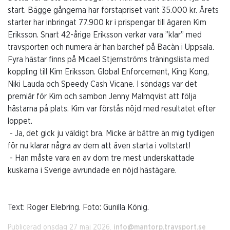
start. Bägge gångerna har förstapriset varit 35.000 kr. Årets
starter har inbringat 77.900 kr i prispengar till ägaren Kim
Eriksson. Snart 42-årige Eriksson verkar vara ”klar” med
travsporten och numera är han barchef på Bacàn i Uppsala.
Fyra hästar finns på Micael Stjernströms träningslista med
koppling till Kim Eriksson. Global Enforcement, King Kong,
Niki Lauda och Speedy Cash Vicane. I söndags var det
premiär för Kim och sambon Jenny Malmqvist att följa
hästarna på plats. Kim var förstås nöjd med resultatet efter
loppet.
- Ja, det gick ju väldigt bra. Micke är bättre än mig tydligen
för nu klarar några av dem att även starta i voltstart!
- Han måste vara en av dom tre mest underskattade
kuskarna i Sverige avrundade en nöjd hästägare.
Text: Roger Elebring. Foto: Gunilla König.
Publicerad onsdag 27 maj 2026.
info@mantorp.travsport.se