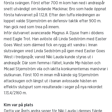
första svängen. Först efter 700 m kom han ned i andraspår
snett utvändigt om ledande Mackinac Bro som hade öppnat
första halvvarvet på 1.12,8. Efter den tuffa inledningen av
loppet valde Stjernström en defensiv taktik efter 900 m.
Han gick ned som trea på innern.
Inför slutvarvet avancerade Magnus A Djuse fram i dödens
med Eagle Trot. Han avlöste då Linda Sedström med Easter
Goes West som därmed fick en rygg att vandra i. Innan
slutsvängen vred Linda Sedström på igen med Easter Goes
West i tredjespår, varvid Niki Lauda kunde styras ut i
andraspår. Där som femma i fältet, kunde Mp-hästen och
Micael Stjernström vila och iaktta konkurrenternas manövrar i
slutkurvan. Först 100 m innan mål kände sig Stjernström
attacksugen och längst ut i banan avlossade hästen en
effektiv slutspurt som resulterade i seger på nya rekordet
1.13,4/2160 m.
Kim var på plats
Detta var årets andra seger för Niki Lauda i dennes fjärde