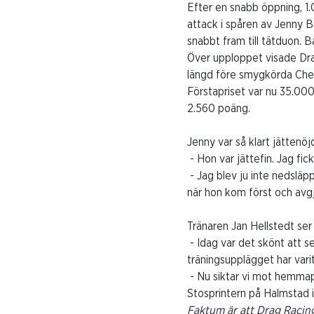
Efter en snabb öppning, 1
attack i spåren av Jenny Br
snabbt fram till tätduon. 
Över upploppet visade Drag 
längd före smygkörda Che
Förstapriset var nu 35.00
2.560 poäng.
Jenny var så klart jättenöj
- Hon var jättefin. Jag fic
- Jag blev ju inte nedslä
när hon kom först och avgj
Tränaren Jan Hellstedt se
- Idag var det skönt att se 
träningsupplägget har varit
- Nu siktar vi mot hemmapl
Stosprintern på Halmstad 
Faktum är att Drag Racing