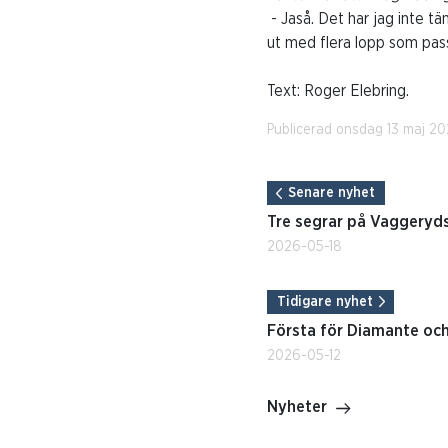
- Jaså. Det har jag inte tä
ut med flera lopp som pass
Text: Roger Elebring.
Publicerad onsdag 13 maj 2
Senare nyhet
Tre segrar på Vaggeryd
2026-05-18
Tidigare nyhet
Första för Diamante oc
2026-05-12
Nyheter