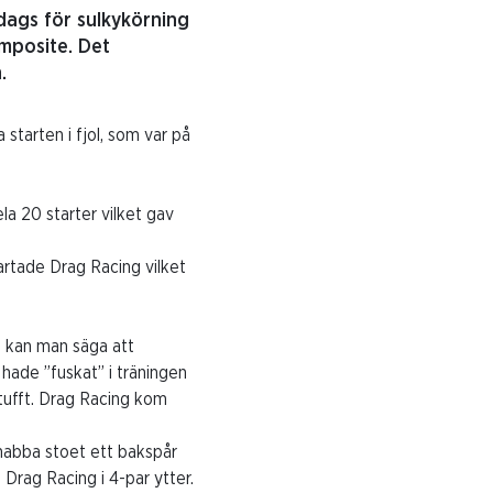
dags för sulkykörning
mposite. Det
.
starten i fjol, som var på
la 20 starter vilket gav
artade Drag Racing vilket
, kan man säga att
hade ”fuskat” i träningen
 tufft. Drag Racing kom
snabba stoet ett bakspår
 Drag Racing i 4-par ytter.