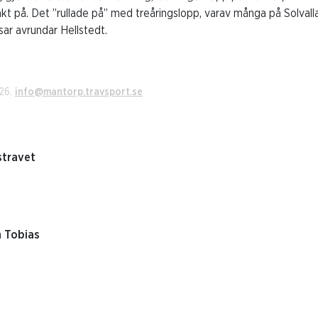
nkt på. Det ”rullade på” med treåringslopp, varav många på Solvalla
ar avrundar Hellstedt.
026.
info@mantorp.travsport.se
stravet
h Tobias