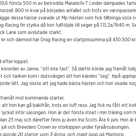
.09,6 första 500 m av betrodda Maranichi-T Linder dämpades farten
unzell. 800 m kvar på börjades anfallet och trots en varvspassering
Bägge dessa hästar svarade ut Mp-hästen som fick tillbringa sista s
Racing fin styrka då hon fullföljde till seger på 1.13,2a/1640 m. 
ck Lane som avslutade starkt.
0 kr och därmed har Drag Racing en startprissumma på 430.500 kr.
d efter loppet.
k körorder av Janne, ”sitt inte fast”. Så därför körde jag framåt tidi
ppt och tanken kom i slutsvängen att hon kändes ”seg”. Inpå upplo
orde lätt. Jag visste att jag hade bästa hästen och hon visade nog
r framåt mot kommande starter.
att hon kan gå bakifrån, trots en tuff resa. Jag fick nu fått ett kvi
 lyckat inför säsongen. Hon är det första stoet i min träning som ha
an 25 maj och därefter finns ju även Ina Scots Ära 6 juni. Hon är b
i juli och Breeders Crown av storloppen under fyraårssäsongen.
 gjorde 20 starter som 3-åring, och inget lopp på Mantorp.