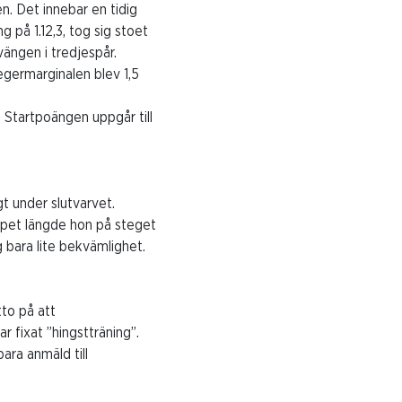
. Det innebar en tidig
 på 1.12,3, tog sig stoet
vängen i tredjespår.
Segermarginalen blev 1,5
 Startpoängen uppgår till
gt under slutvarvet.
ppet längde hon på steget
 bara lite bekvämlighet.
tto på att
r fixat ”hingstträning”.
ara anmäld till