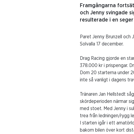
Framgångarna fortsätt
och Jenny svingade si
resulterade i en sege
Paret Jenny Brunzell och Ja
Solvalla 17 december.
Drag Racing gjorde en start
378.000 kr i prispengar. 
Dom 20 starterna under 20
inte så vanligt i dagens tra
Tränaren Jan Hellstedt såg
skördeperioden närmar sig.
med stoet. Med Jenny i sul
trea från ledningen/rygg l
I starten igår i ett amat
bakom bilen över kort dist