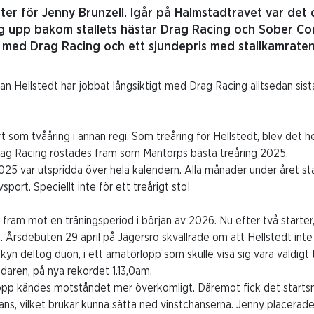
er för Jenny Brunzell. Igår på Halmstadtravet var det 
g upp bakom stallets hästar Drag Racing och Sober Co
r med Drag Racing och ett sjundepris med stallkamraten
n Hellstedt har jobbat långsiktigt med Drag Racing alltsedan sista 
 som tvååring i annan regi. Som treåring för Hellstedt, blev det he
Drag Racing röstades fram som Mantorps bästa treåring 2025.
25 var utspridda över hela kalendern. Alla månader under året st
vsport. Speciellt inte för ett treårigt sto!
 fram mot en träningsperiod i början av 2026. Nu efter två starter
 Årsdebuten 29 april på Jägersro skvallrade om att Hellstedt inte 
kyn deltog duon, i ett amatörlopp som skulle visa sig vara väldigt
edaren, på nya rekordet 1.13,0am.
örlopp kändes motståndet mer överkomligt. Däremot fick det start
ans, vilket brukar kunna sätta ned vinstchanserna. Jenny placerade