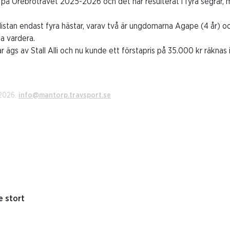
r på Örebrotravet 2025-2026 och det har resulterat i fyra segrar, m
listan endast fyra hästar, varav två är ungdomarna Agape (4 år) oc
na vardera.
ar ägs av Stall Alli och nu kunde ett förstapris på 35.000 kr räknas i
 2026.
info@mantorp.travsport.se
e stort