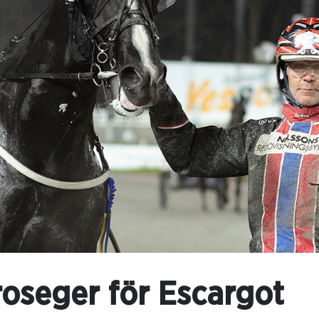
oseger för Escargot