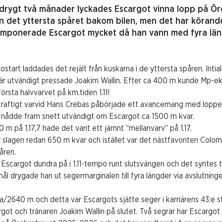
drygt två månader lyckades Escargot vinna lopp på Ör
ån det yttersta spåret bakom bilen, men det har körande
går imponerade Escargot mycket då han vann med fyra län
ostart laddades det rejält från kuskarna i de yttersta spåren. Int
 utvändigt pressade Joakim Wallin. Efter ca 400 m kunde Mp-ek
örsta halvvarvet på km.tiden 1.11!
raftigt varvid Hans Crebas påbörjade ett avancemang med loppet
 nådde fram snett utvändigt om Escargot ca 1500 m kvar.
m på 1.17,7 hade det varit ett jämnt ”mellanvarv” på 1.17.
r slagen redan 650 m kvar och istället var det nästfavoriten Col
åren.
n Escargot dundra på i 1.11-tempo runt slutsvängen och det syntes t
l drygade han ut segermarginalen till fyra längder via avslutningen
,4a/2640 m och detta var Escargots sjätte seger i karriärens 43:e st
got och tränaren Joakim Wallin på slutet. Två segrar har Escargot 