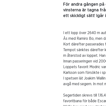
För andra gången på 
vinsterna är tagna fr
ett skickligt sätt! I
I ett lopp över 2640 m aut
Ås med Ramiro Bo, men där
Kort därefter passerades f
Tempot sänktes därefter k
m återstod av loppet. Han
Innan passeringen vid 2000 
Loppets favorit Modric va
Karlsson som försökte i sp
I spetsen lät Joakim Walli
avgå med segern. In mot må
Segertiden skrevs till 1.16
favoritbana för både Escar