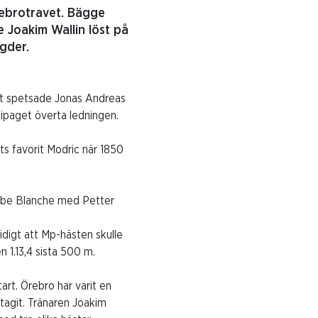
ebrotravet. Bägge
 Joakim Wallin löst på
gder.
ialt spetsade Jonas Andreas
ipaget överta ledningen.
s favorit Modric när 1850
ombe Blanche med Petter
idigt att Mp-hästen skulle
 1.13,4 sista 500 m.
art. Örebro har varit en
tagit. Tränaren Joakim