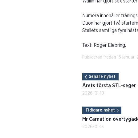
Wallin har gjort sex starte
Numera innehåller tränings
Duon har gjort två starter
Stallets samtliga fyra häst
Text: Roger Elebring.
Publicerad fredag 16 januari
Senare nyhet
Årets första STL-seger
2026-01-19
Tidigare nyhet
Mr Carnation övertygad
2026-01-13