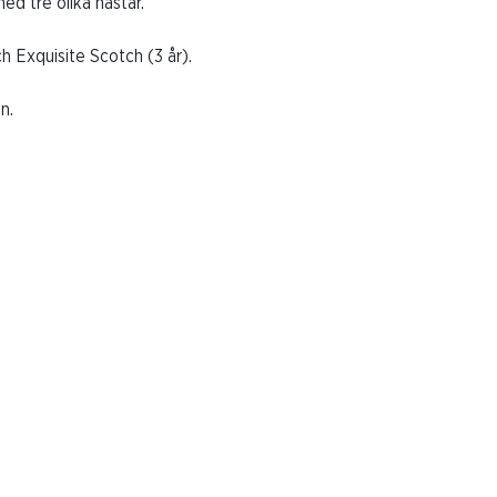
ed tre olika hästar.
h Exquisite Scotch (3 år).
n.