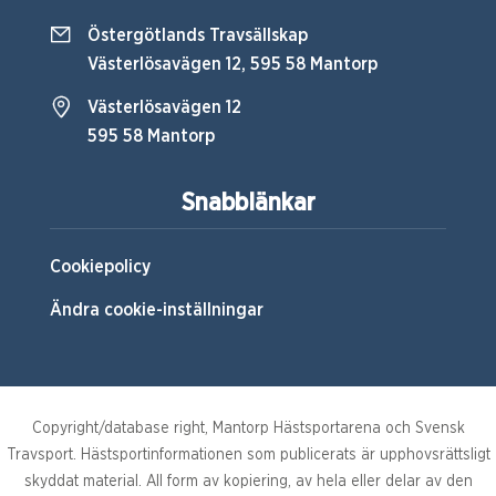
Östergötlands Travsällskap
Västerlösavägen 12, 595 58 Mantorp
Västerlösavägen 12
595 58 Mantorp
Snabblänkar
Cookiepolicy
Ändra cookie-inställningar
Copyright/database right, Mantorp Hästsportarena och Svensk
Travsport. Hästsportinformationen som publicerats är upphovsrättsligt
skyddat material. All form av kopiering, av hela eller delar av den