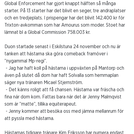
Global Enforcement har gjort knappt hälften så många
starter. På 13 starter har det blivit en seger, tre andraplatser
och en tredjeplats. I prispengar har det blivit 142.400 kr för
Trixton-avkomman som har Amourus som moder. Stoet har
lämnat bl a Global Commission 758.003 kr.
Duon startade senast i Eskilstuna 24 november och nu är
tanken att hästarna ska göra comeback framöver i
”nygammal Mp-regi”.
- Jag har haft koll på hästarna i uppväxten på Mantorp och
även på slutet då dom har haft Solvalla som hemmaplan
säger nya tränaren Micael Stjernström.
- Det känns roligt att få chansen. Hästarna var fräscha och
fina när dom kom. Fattas bara när det är Jenny Malmqvist
som är ”matte”, tillika equiterapeut.
- Jenny kommer att besöka oss med jämna mellanrum för
att pyssla med hästarna.
Hästarnas tidigare tränare Kim Eriksson har numera endast