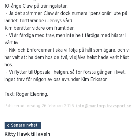
10-årige Claw på träningslistan.
- Ja det stämmer. Claw är dock numera ”pensionär” ute på
landet, fortfarande i Jennys vård.
Kim berättar vidare om framtiden.
- Vi är färdiga med trav, men inte helt färdiga med hästar i
vårt liv.
- Niki och Enforcement ska vi följa på håll som ägare, och vi
har valt att ha dem hos de två, vi själva helst hade varit häst
hos.
- Vi flyttar till Uppsala i helgen, så för första gången i livet,
inget trav för någon av oss avrundar Kim Eriksson.
Text: Roger Elebring.
Publicerad torsdag 26 februari 2026.
info@mantorp.travsport.se
Senare nyhet
Kitty Hawk till aveln