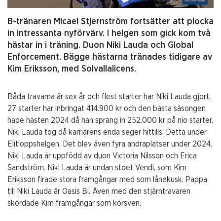
B-tränaren Micael Stjernström fortsätter att plocka
in intressanta nyförvärv. I helgen som gick kom två
hästar in i träning. Duon Niki Lauda och Global
Enforcement. Bägge hästarna tränades tidigare av
Kim Eriksson, med Solvallalicens.
Båda travarna är sex år och flest starter har Niki Lauda gjort.
27 starter har inbringat 414.900 kr och den bästa säsongen
hade hästen 2024 då han sprang in 252.000 kr på nio starter.
Niki Lauda tog då karriärens enda seger hittills. Detta under
Elitloppshelgen. Det blev även fyra andraplatser under 2024.
Niki Lauda är uppfödd av duon Victoria Nilsson och Erica
Sandström. Niki Lauda är undan stoet Vendi, som Kim
Eriksson firade stora framgångar med som lånekusk. Pappa
till Niki Lauda är Oasis Bi. Även med den stjärntravaren
skördade Kim framgångar som körsven.