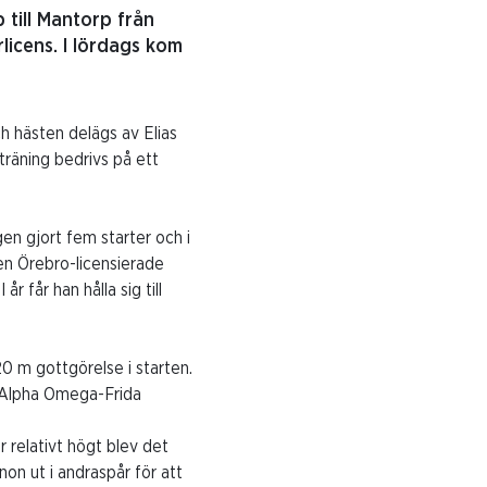
p till Mantorp från
licens. I lördags kom
h hästen delägs av Elias
räning bedrivs på ett
n gjort fem starter och i
den Örebro-licensierade
r får han hålla sig till
20 m gottgörelse i starten.
e Alpha Omega-Frida
 relativt högt blev det
non ut i andraspår för att