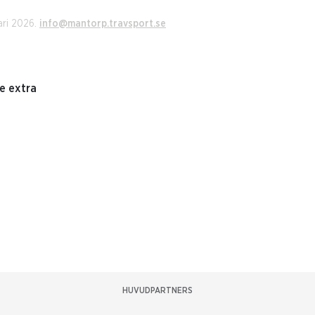
ari 2026.
info@mantorp.travsport.se
e extra
HUVUDPARTNERS