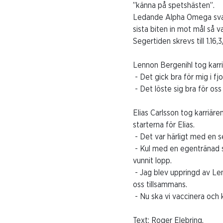
”känna på spetshästen”.
Ledande Alpha Omega svar
sista biten in mot mål så v
Segertiden skrevs till 1.16,
Lennon Bergenihl tog karri
- Det gick bra för mig i fjo
- Det löste sig bra för os
Elias Carlsson tog karriär
starterna för Elias.
- Det var härligt med en se
- Kul med en egentränad s
vunnit lopp.
- Jag blev uppringd av Len
oss tillsammans.
- Nu ska vi vaccinera och 
Text: Roger Elebring.