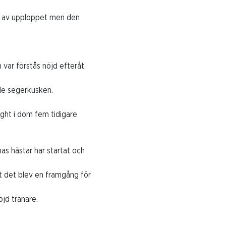
n av upploppet men den
var förstås nöjd efteråt.
ade segerkusken.
ight i dom fem tidigare
as hästar har startat och
tt det blev en framgång för
n nöjd tränare.