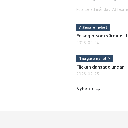
Publicerad måndag 23 febru
Senare nyhet
En seger som värmde lit
2026-02-24
Tidigare nyhet
Flickan dansade undan
2026-02-23
Nyheter