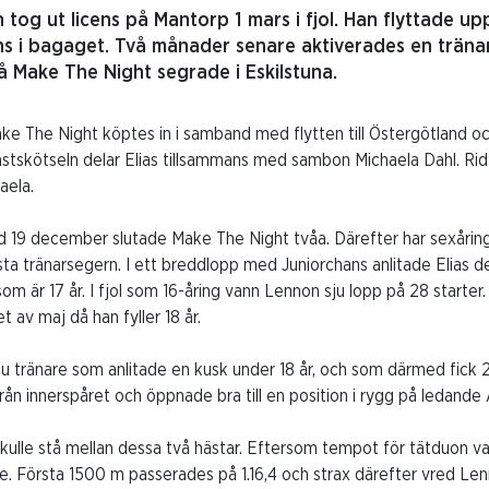
 tog ut licens på Mantorp 1 mars i fjol. Han flyttade up
ns i bagaget. Två månader senare aktiverades en tränar
å Make The Night segrade i Eskilstuna.
e The Night köptes in i samband med flytten till Östergötland oc
tskötseln delar Elias tillsammans med sambon Michaela Dahl. Ridt
aela.
 19 december slutade Make The Night tvåa. Därefter har sexåringe
sta tränarsegern. I ett breddlopp med Juniorchans anlitade Elias 
är 17 år. I fjol som 16-åring vann Lennon sju lopp på 28 starter. I å
t av maj då han fyller 18 år.
 sju tränare som anlitade en kusk under 18 år, och som därmed fick 
rån innerspåret och öppnade bra till en position i rygg på ledand
skulle stå mellan dessa två hästar. Eftersom tempot för tätduon var
ge. Första 1500 m passerades på 1.16,4 och strax därefter vred Len