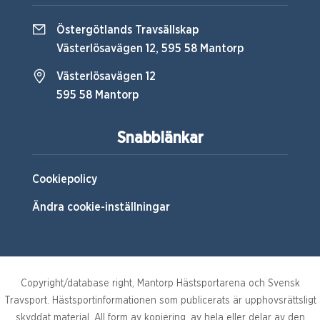
Östergötlands Travsällskap
Västerlösavägen 12, 595 58 Mantorp
Västerlösavägen 12
595 58 Mantorp
Snabblänkar
Cookiepolicy
Ändra cookie-inställningar
Copyright/database right, Mantorp Hästsportarena och Svensk
Travsport. Hästsportinformationen som publicerats är upphovsrättsligt
skyddat material. All form av kopiering, av hela eller delar av den