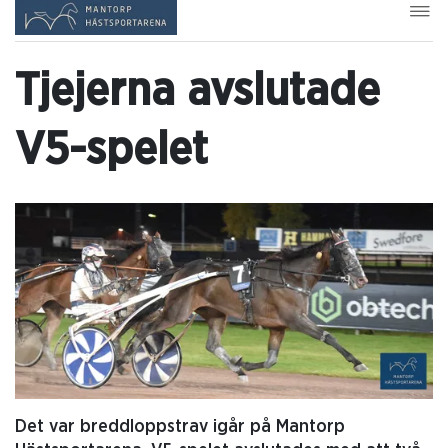
Tjejerna avslutade
V5-spelet
Det var breddloppstrav igår på Mantorp