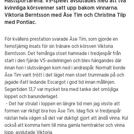
Hästsportarena. V5-spelet avslutades med att två
kvinnliga körsvenner satt upp bakom vinnarna.
Viktoria Berntsson med Åse Tim och Christina Tilp
med Pontiac.
För kvällens prestation svarade Åse Tim, som gjorde en
femstjärnig insats för sin tränare och körsven Viktoria
Berntsson. Det femåriga stoet hamnade i tredjespår från
start i den fjärde V5-avdelningen och blev hängandes där
innan hon i slutsvängen kom ned i andraspår. Normalt borde
Åse Tim varit trött i det läget men stoet trummade på och
jagade ifatt ledande Escargot i god tid innan mållinjen.
Segertiden 13,7 var mycket bra med tanke det omöjliga
loppet och banunderlaget.
- Det har strulat i loppen en längre tid men jag visste att
formen var riktigt bra hos Åse Tim. Idag fick vi tredjespår
nästan hela vägen så det var duktigt gjort att ändå vinna. Kul
också att komma hem till mina gamla hemtrakter och vinna
lopp, avslutade Viktoria.