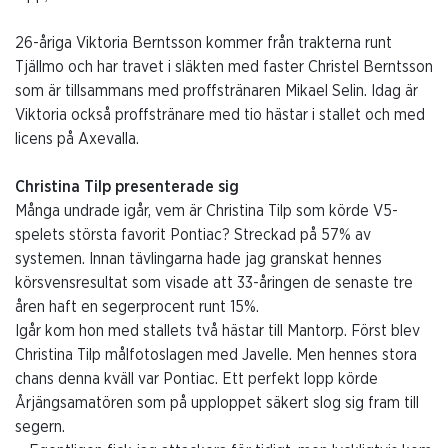
26-åriga Viktoria Berntsson kommer från trakterna runt
Tjällmo och har travet i släkten med faster Christel Berntsson
som är tillsammans med proffstränaren Mikael Selin. Idag är
Viktoria också proffstränare med tio hästar i stallet och med
licens på Axevalla.
Christina Tilp presenterade sig
Många undrade igår, vem är Christina Tilp som körde V5-
spelets största favorit Pontiac? Streckad på 57% av
systemen. Innan tävlingarna hade jag granskat hennes
körsvensresultat som visade att 33-åringen de senaste tre
åren haft en segerprocent runt 15%.
Igår kom hon med stallets två hästar till Mantorp. Först blev
Christina Tilp målfotoslagen med Javelle. Men hennes stora
chans denna kväll var Pontiac. Ett perfekt lopp körde
Årjängsamatören som på upploppet säkert slog sig fram till
segern.