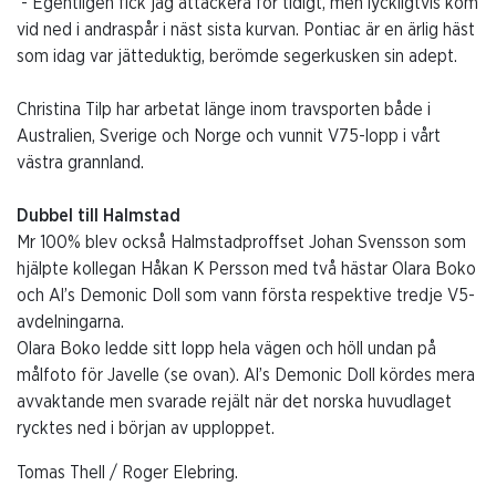
- Egentligen fick jag attackera för tidigt, men lyckligtvis kom
vid ned i andraspår i näst sista kurvan. Pontiac är en ärlig häst
som idag var jätteduktig, berömde segerkusken sin adept.
Christina Tilp har arbetat länge inom travsporten både i
Australien, Sverige och Norge och vunnit V75-lopp i vårt
västra grannland.
Dubbel till Halmstad
Mr 100% blev också Halmstadproffset Johan Svensson som
hjälpte kollegan Håkan K Persson med två hästar Olara Boko
och Al’s Demonic Doll som vann första respektive tredje V5-
avdelningarna.
Olara Boko ledde sitt lopp hela vägen och höll undan på
målfoto för Javelle (se ovan). Al’s Demonic Doll kördes mera
avvaktande men svarade rejält när det norska huvudlaget
rycktes ned i början av upploppet.
Tomas Thell / Roger Elebring.