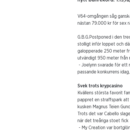
V64-omgången såg ganska l
nästan 79.000 kr för sex rä
G.B.G.Postponed i den tre
stolligt inför loppet och 
galopperade 250 meter frå
utvändigt 950 meter från 
- Joelynn svarade för ett 
passande konkurrens idag,
Svek trots krypcasino
Kvällens största favorit 
pappret en straffspark att
kusken Magnus Teien Gunde
Trots det var Cabello sla
när det treåriga stoet fic
- My Creation var bortglöm