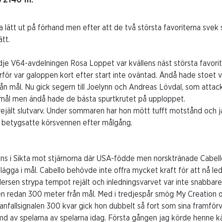
ätt ut på förhand men efter att de två största favoriterna svek 
tt.
dje V64-avdelningen Rosa Loppet var kvällens näst största favori
därför var galoppen kort efter start inte oväntad. Ändå hade stoet 
n mål. Nu gick segern till Joelynn och Andreas Lövdal, som attac
mål men ändå hade de bästa spurtkrutet på upploppet.
rejält slutvarv. Under sommaren har hon mött tufft motstånd och j
 betygsatte körsvennen efter målgång.
fanns i Sikta mot stjärnorna där USA-födde men norsktränade Cabe
 lägga i mål. Cabello behövde inte offra mycket kraft för att nå 
rsen strypa tempot rejält och inledningsvarvet var inte snabbare
gen redan 300 meter från mål. Med i tredjespår smög My Creation 
k anfallsignalen 300 kvar gick hon dubbelt så fort som sina framför
d av spelarna av spelarna idag. Första gången jag körde henne kän