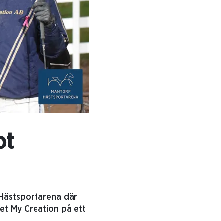
ot
 Hästsportarena där
oet My Creation på ett