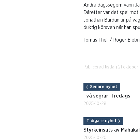
Andra dagssegern vann Jasc
Därefter var det spel mot 
Jonathan Bardun är på väg 
duktig körsven när han spu
Tomas Thell / Roger Elebri
Publicerad tisdag 21 oktober
Senare nyhet
Två segrar i fredags
2025-10-28
Tidigare nyhet
Styrkeinsats av Mahaka
2025-10-20