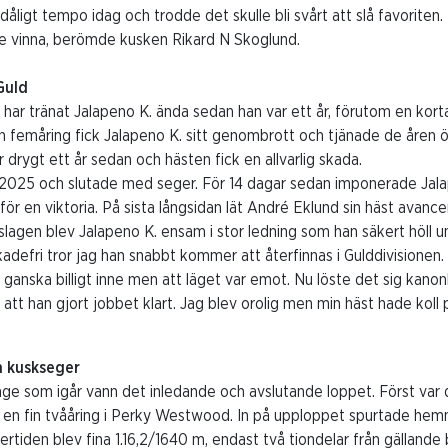
r dåligt tempo idag och trodde det skulle bli svårt att slå favorite
ulle vinna, berömde kusken Rikard N Skoglund.
Guld
ar tränat Jalapeno K. ända sedan han var ett år, förutom en korta
 femåring fick Jalapeno K. sitt genombrott och tjänade de åren ö
drygt ett år sedan och hästen fick en allvarlig skada.
2025 och slutade med seger. För 14 dagar sedan imponerade Jala
för en viktoria. På sista långsidan lät André Eklund sin häst avancer
agen blev Jalapeno K. ensam i stor ledning som han säkert höll unda
adefri tror jag han snabbt kommer att återfinnas i Gulddivisionen.
ganska billigt inne men att läget var emot. Nu löste det sig kanonb
att han gjort jobbet klart. Jag blev orolig men min häst hade koll
 kuskseger
ge som igår vann det inledande och avslutande loppet. Först va
n fin tvååring i Perky Westwood. In på upploppet spurtade hemm
ertiden blev fina 1.16,2/1640 m, endast två tiondelar från gällande