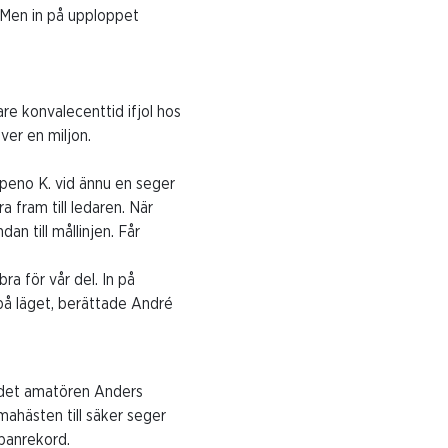
n. Men in på upploppet
re konvalecenttid ifjol hos
ver en miljon.
peno K. vid ännu en seger
a fram till ledaren. När
n till mållinjen. Får
ra för vår del. In på
 på läget, berättade André
r det amatören Anders
ahästen till säker seger
 banrekord.