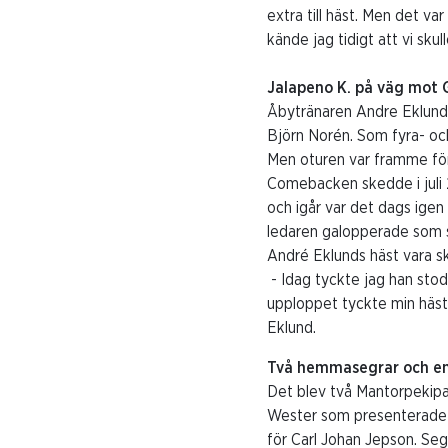
extra till häst. Men det va
kände jag tidigt att vi sk
Jalapeno K. på väg mot 
Åbytränaren Andre Eklund h
Björn Norén. Som fyra- och
Men oturen var framme för 
Comebacken skedde i juli 
och igår var det dags igen 
ledaren galopperade som sl
André Eklunds häst vara sk
- Idag tyckte jag han stod 
upploppet tyckte min häst 
Eklund.
Två hemmasegrar och en
Det blev två Mantorpekipa
Wester som presenterade e
för Carl Johan Jepson. Seg