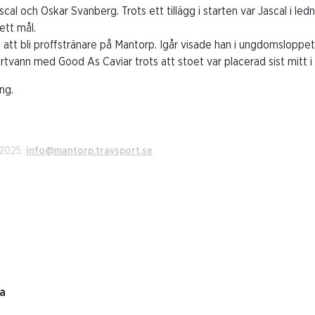
al och Oskar Svanberg. Trots ett tillägg i starten var Jascal i led
ett mål.
att bli proffstränare på Mantorp. Igår visade han i ungdomsloppe
rtvann med Good As Caviar trots att stoet var placerad sist mitt i
ng.
 2025.
info@mantorp.travsport.se
la