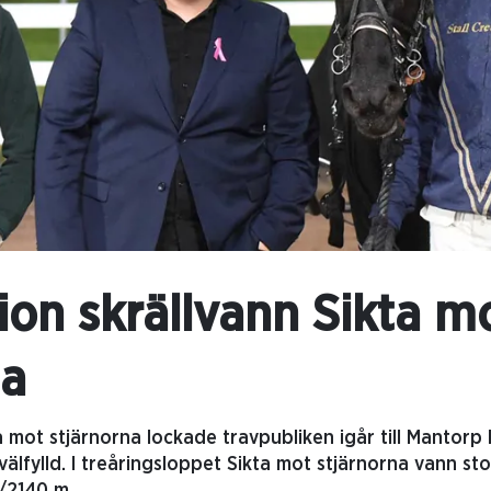
ion skrällvann Sikta m
na
 mot stjärnorna lockade travpubliken igår till Mantorp
älfylld. I treåringsloppet Sikta mot stjärnorna vann st
a/2140 m.