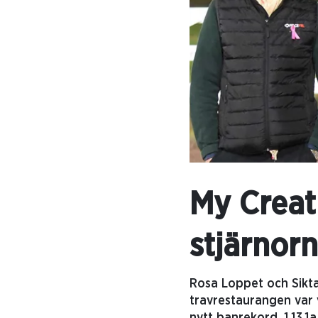
My Creat
stjärnor
Rosa Loppet och Sikta
travrestaurangen var v
nytt banrekord. 1.13,1