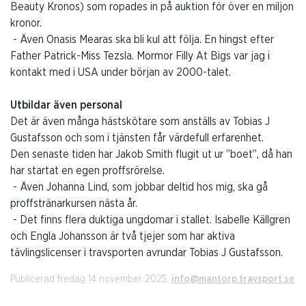
Beauty Kronos) som ropades in på auktion för över en miljon
kronor.
- Även Onasis Mearas ska bli kul att följa. En hingst efter
Father Patrick-Miss Tezsla. Mormor Filly At Bigs var jag i
kontakt med i USA under början av 2000-talet.
Utbildar även personal
Det är även många hästskötare som anställs av Tobias J
Gustafsson och som i tjänsten får värdefull erfarenhet.
Den senaste tiden har Jakob Smith flugit ut ur ”boet”, då han
har startat en egen proffsrörelse.
- Även Johanna Lind, som jobbar deltid hos mig, ska gå
proffstränarkursen nästa år.
- Det finns flera duktiga ungdomar i stallet. Isabelle Källgren
och Engla Johansson är två tjejer som har aktiva
tävlingslicenser i travsporten avrundar Tobias J Gustafsson.
Publicerad fredag 14 november 2025.
info@mantorp.travsport.se