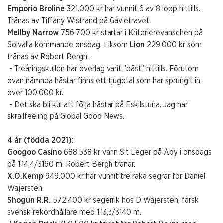
Emporio Broline
321.000 kr har vunnit 6 av 8 lopp hittills.
Tränas av Tiffany Wistrand på Gävletravet.
Mellby Narrow
756.700 kr startar i Kriterierevanschen på
Solvalla kommande onsdag. Liksom
Lion
229.000 kr som
tränas av Robert Bergh.
- Treåringskullen har överlag varit ”bäst” hittills. Förutom
ovan nämnda hästar finns ett tjugotal som har sprungit in
över 100.000 kr.
- Det ska bli kul att följa hästar på Eskilstuna. Jag har
skrällfeeling på Global Good News.
4 år (födda 2021):
Googoo Casino
688.538 kr vann S:t Leger på Åby i onsdags
på 1.14,4/3160 m. Robert Bergh tränar.
X.O.Kemp
949.000 kr har vunnit tre raka segrar för Daniel
Wäjersten.
Shogun R.R.
572.400 kr segerrik hos D Wäjersten, färsk
svensk rekordhållare med 1.13,3/3140 m.