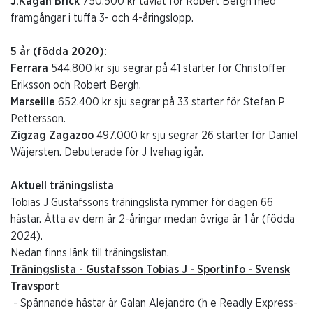
J.Kagan Brick
750.500 kr tävlat för Robert Bergh med
framgångar i tuffa 3- och 4-åringslopp.
5 år (födda 2020):
Ferrara
544.800 kr sju segrar på 41 starter för Christoffer
Eriksson och Robert Bergh.
Marseille
652.400 kr sju segrar på 33 starter för Stefan P
Pettersson.
Zigzag Zagazoo
497.000 kr sju segrar 26 starter för Daniel
Wäjersten. Debuterade för J Ivehag igår.
Aktuell träningslista
Tobias J Gustafssons träningslista rymmer för dagen 66
hästar. Åtta av dem är 2-åringar medan övriga är 1 år (födda
2024).
Nedan finns länk till träningslistan.
Träningslista - Gustafsson Tobias J - Sportinfo - Svensk
Travsport
- Spännande hästar är Galan Alejandro (h e Readly Express-