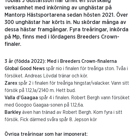
Tobias J Gustafsson har drivit en storskalig
verksamhet med inkörning av unghästar på
Mantorp Hästsportarena sedan hösten 2021. Över
300 unghästar har körts in. Nu skördar många av
dessa hästar framgångar. Fyra treåringar, inkörda
på Mp, finns med i lördagens Breeders Crown-
finaler.
3 år (födda 2022): Med i Breeders Crown-finalerna
Global Good News
spår nio i finalen för treåriga ston. Tvåa i
försöket. Andreas Lövdal tränar och kör.
Zarex
spår 2 i finalen för treåriga hingstar/valacker. Vann sitt
försök på 1.12,1a/2140 m. Hett bud.
Valla d’Gaagaa
spår 4 i finalen. Robert Bergh vann försöket
med Googoo Gaagaa-sonen på 1.12,6a.
Barkley
även han tränad av Robert Bergh. Kom fyra i sitt
försök. Fick därmed svåra spår 8. Jepson kör
Övriga treåringar som har imponerat: