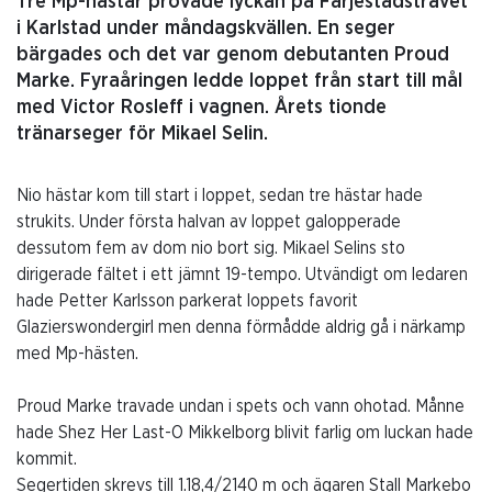
Tre Mp-hästar provade lyckan på Färjestadstravet
i Karlstad under måndagskvällen. En seger
bärgades och det var genom debutanten Proud
Marke. Fyraåringen ledde loppet från start till mål
med Victor Rosleff i vagnen. Årets tionde
tränarseger för Mikael Selin.
Nio hästar kom till start i loppet, sedan tre hästar hade
strukits. Under första halvan av loppet galopperade
dessutom fem av dom nio bort sig. Mikael Selins sto
dirigerade fältet i ett jämnt 19-tempo. Utvändigt om ledaren
hade Petter Karlsson parkerat loppets favorit
Glazierswondergirl men denna förmådde aldrig gå i närkamp
med Mp-hästen.
Proud Marke travade undan i spets och vann ohotad. Månne
hade Shez Her Last-O Mikkelborg blivit farlig om luckan hade
kommit.
Segertiden skrevs till 1.18,4/2140 m och ägaren Stall Markebo