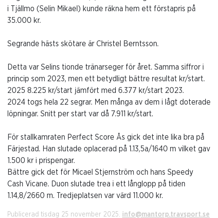
i Tjällmo (Selin Mikael) kunde räkna hem ett förstapris på
35.000 kr.
Segrande hästs skötare är Christel Berntsson.
Detta var Selins tionde tränarseger för året. Samma siffror i
princip som 2023, men ett betydligt bättre resultat kr/start.
2025 8.225 kr/start jämfört med 6.377 kr/start 2023.
2024 togs hela 22 segrar. Men många av dem i lågt doterade
löpningar. Snitt per start var då 7.911 kr/start.
För stallkamraten Perfect Score Ås gick det inte lika bra på
Färjestad. Han slutade oplacerad på 1.13,5a/1640 m vilket gav
1.500 kr i prispengar.
Bättre gick det för Micael Stjernström och hans Speedy
Cash Vicane. Duon slutade trea i ett långlopp på tiden
1.14,8/2660 m. Tredjeplatsen var värd 11.000 kr.
Publicerad tisdag 25 november 2025.
info@mantorp.travsport.se