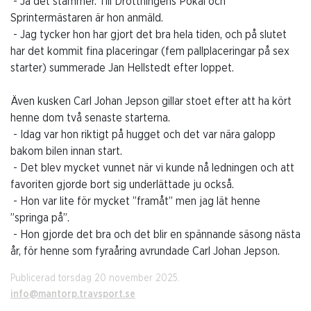
- Ja det stämmer. Till Drottningens Pokal och
Sprintermästaren är hon anmäld.
- Jag tycker hon har gjort det bra hela tiden, och på slutet
har det kommit fina placeringar (fem pallplaceringar på sex
starter) summerade Jan Hellstedt efter loppet.
Även kusken Carl Johan Jepson gillar stoet efter att ha kört
henne dom två senaste starterna.
- Idag var hon riktigt på hugget och det var nära galopp
bakom bilen innan start.
- Det blev mycket vunnet när vi kunde nå ledningen och att
favoriten gjorde bort sig underlättade ju också.
- Hon var lite för mycket ”framåt” men jag lät henne
”springa på”.
- Hon gjorde det bra och det blir en spännande säsong nästa
år, för henne som fyraåring avrundade Carl Johan Jepson.
Publicerad torsdag 20 november 2025.
info@mantorp.travsport.se