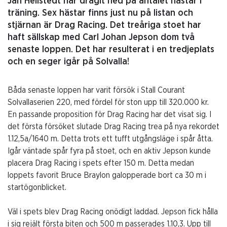
Jan Hellstedt har dragit ned på antalet hästar i
träning. Sex hästar finns just nu på listan och
stjärnan är Drag Racing. Det treåriga stoet har
haft sällskap med Carl Johan Jepson dom två
senaste loppen. Det har resulterat i en tredjeplats
och en seger igår på Solvalla!
Båda senaste loppen har varit försök i Stall Courant
Solvallaserien 220, med fördel för ston upp till 320.000 kr.
En passande proposition för Drag Racing har det visat sig. I
det första försöket slutade Drag Racing trea på nya rekordet
1.12,5a/1640 m. Detta trots ett tufft utgångsläge i spår åtta.
Igår väntade spår fyra på stoet, och en aktiv Jepson kunde
placera Drag Racing i spets efter 150 m. Detta medan
loppets favorit Bruce Braylon galopperade bort ca 30 m i
startögonblicket.
Väl i spets blev Drag Racing onödigt laddad. Jepson fick hålla
i sig rejält första biten och 500 m passerades 1.10,3. Upp till