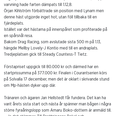
varvning hade farten dämpats till 1.12,8.
Örjan Kihlström förbättrade sin position med Lynam men
denne häst utgjorde inget hot, utan föll tillbaka till en
fjärdeplats.
Istället var det hästarna på innerspåret som profiterade på
en spårsnål resa.
Bakom Drag Racing, som avslutade sista 500 m på 1.13,
hängde Mellby Lovely-J Kontio med till en andraplats.
Tredjeplatsen gick till Steady Countess-T Tietz.
Förstapriset uppgick till 80.000 kr och därmed har en
startprissumma på 377.000 kr. Finalen i Courantserien körs
på Solvalla 17 december, men det är oklart i skrivande stund
om Mp-hästen dyker upp där.
Tränaren och ägaren Jan Hellstedt får fundera. Det kan ha
varit årets sista start och nästa år spänner man bågen i några
större fyraåringslopp som Amaru Boko-dottern är anmäld till.