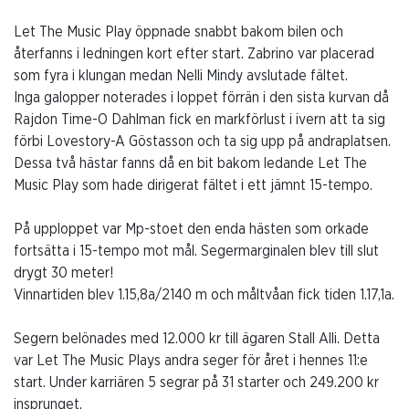
Let The Music Play öppnade snabbt bakom bilen och
återfanns i ledningen kort efter start. Zabrino var placerad
som fyra i klungan medan Nelli Mindy avslutade fältet.
Inga galopper noterades i loppet förrän i den sista kurvan då
Rajdon Time-O Dahlman fick en markförlust i ivern att ta sig
förbi Lovestory-A Göstasson och ta sig upp på andraplatsen.
Dessa två hästar fanns då en bit bakom ledande Let The
Music Play som hade dirigerat fältet i ett jämnt 15-tempo.
På upploppet var Mp-stoet den enda hästen som orkade
fortsätta i 15-tempo mot mål. Segermarginalen blev till slut
drygt 30 meter!
Vinnartiden blev 1.15,8a/2140 m och måltvåan fick tiden 1.17,1a.
Segern belönades med 12.000 kr till ägaren Stall Alli. Detta
var Let The Music Plays andra seger för året i hennes 11:e
start. Under karriären 5 segrar på 31 starter och 249.200 kr
insprunget.