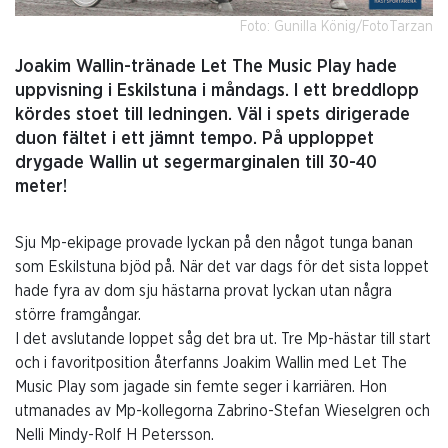
Foto: Gunilla König/FotoTarzan
Joakim Wallin-tränade Let The Music Play hade
uppvisning i Eskilstuna i måndags. I ett breddlopp
kördes stoet till ledningen. Väl i spets dirigerade
duon fältet i ett jämnt tempo. På upploppet
drygade Wallin ut segermarginalen till 30-40
meter!
Sju Mp-ekipage provade lyckan på den något tunga banan
som Eskilstuna bjöd på. När det var dags för det sista loppet
hade fyra av dom sju hästarna provat lyckan utan några
större framgångar.
I det avslutande loppet såg det bra ut. Tre Mp-hästar till start
och i favoritposition återfanns Joakim Wallin med Let The
Music Play som jagade sin femte seger i karriären. Hon
utmanades av Mp-kollegorna Zabrino-Stefan Wieselgren och
Nelli Mindy-Rolf H Petersson.