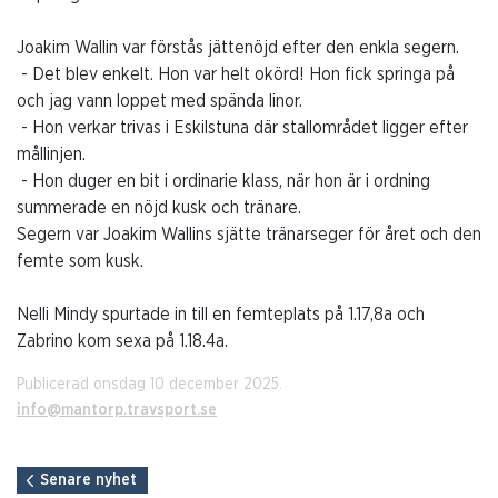
Joakim Wallin var förstås jättenöjd efter den enkla segern.
- Det blev enkelt. Hon var helt okörd! Hon fick springa på
och jag vann loppet med spända linor.
- Hon verkar trivas i Eskilstuna där stallområdet ligger efter
mållinjen.
- Hon duger en bit i ordinarie klass, när hon är i ordning
summerade en nöjd kusk och tränare.
Segern var Joakim Wallins sjätte tränarseger för året och den
femte som kusk.
Nelli Mindy spurtade in till en femteplats på 1.17,8a och
Zabrino kom sexa på 1.18.4a.
Publicerad onsdag 10 december 2025.
info@mantorp.travsport.se
Senare nyhet