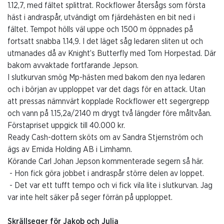
1.12,7, med fältet splittrat. Rockflower återsågs som första
häst i andraspår, utvändigt om fjärdehästen en bit ned i
fältet. Tempot hölls väl uppe och 1500 m öppnades på
fortsatt snabba 1.14,9. I det läget såg ledaren sliten ut och
utmanades då av Knight’s Butterfly med Tom Horpestad. Där
bakom avvaktade fortfarande Jepson.
I slutkurvan smög Mp-hästen med bakom den nya ledaren
och i början av upploppet var det dags för en attack. Utan
att pressas nämnvärt kopplade Rockflower ett segergrepp
och vann på 1.15,2a/2140 m drygt två längder före måltvåan.
Förstapriset uppgick till 40.000 kr.
Ready Cash-dottern sköts om av Sandra Stjernström och
ägs av Emida Holding AB i Limhamn.
Körande Carl Johan Jepson kommenterade segern så här.
- Hon fick göra jobbet i andraspår större delen av loppet.
- Det var ett tufft tempo och vi fick vila lite i slutkurvan. Jag
var inte helt säker på seger förrän på upploppet.
Skrällseger för Jakob och Julia