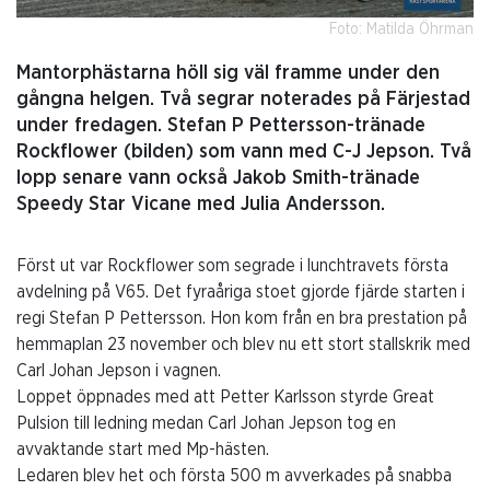
Foto: Matilda Öhrman
Mantorphästarna höll sig väl framme under den
gångna helgen. Två segrar noterades på Färjestad
under fredagen. Stefan P Pettersson-tränade
Rockflower (bilden) som vann med C-J Jepson. Två
lopp senare vann också Jakob Smith-tränade
Speedy Star Vicane med Julia Andersson.
Först ut var Rockflower som segrade i lunchtravets första
avdelning på V65. Det fyraåriga stoet gjorde fjärde starten i
regi Stefan P Pettersson. Hon kom från en bra prestation på
hemmaplan 23 november och blev nu ett stort stallskrik med
Carl Johan Jepson i vagnen.
Loppet öppnades med att Petter Karlsson styrde Great
Pulsion till ledning medan Carl Johan Jepson tog en
avvaktande start med Mp-hästen.
Ledaren blev het och första 500 m avverkades på snabba