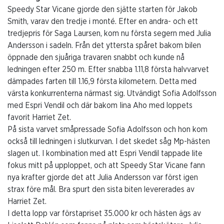
Speedy Star Vicane gjorde den sjätte starten för Jakob
Smith, varav den tredje i monté. Efter en andra- och ett
tredjepris för Saga Laursen, kom nu första segern med Julia
Andersson i sadeln. Från det yttersta spåret bakom bilen
öppnade den sjuåriga travaren snabbt och kunde nå
ledningen efter 250 m. Efter snabba 1.11,8 första halvvarvet
dämpades farten till 1.16,9 första kilometern. Detta med
värsta konkurrenterna närmast sig. Utvändigt Sofia Adolfsson
med Espri Vendil och där bakom Iina Aho med loppets
favorit Harriet Zet.
På sista varvet småpressade Sofia Adolfsson och hon kom
också till ledningen i slutkurvan. I det skedet såg Mp-hästen
slagen ut. I kombination med att Espri Vendil tappade lite
fokus mitt på upploppet, och att Speedy Star Vicane fann
nya krafter gjorde det att Julia Andersson var först igen
strax före mål. Bra spurt den sista biten levererades av
Harriet Zet.
I detta lopp var förstapriset 35.000 kr och hästen ägs av