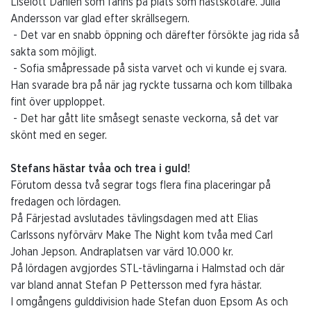
Liselott Dahlén som fanns på plats som hästskötare. Julia
Andersson var glad efter skrällsegern.
- Det var en snabb öppning och därefter försökte jag rida så
sakta som möjligt.
- Sofia småpressade på sista varvet och vi kunde ej svara.
Han svarade bra på när jag ryckte tussarna och kom tillbaka
fint över upploppet.
- Det har gått lite småsegt senaste veckorna, så det var
skönt med en seger.
Stefans hästar tvåa och trea i guld!
Förutom dessa två segrar togs flera fina placeringar på
fredagen och lördagen.
På Färjestad avslutades tävlingsdagen med att Elias
Carlssons nyförvärv Make The Night kom tvåa med Carl
Johan Jepson. Andraplatsen var värd 10.000 kr.
På lördagen avgjordes STL-tävlingarna i Halmstad och där
var bland annat Stefan P Pettersson med fyra hästar.
I omgångens gulddivision hade Stefan duon Epsom As och