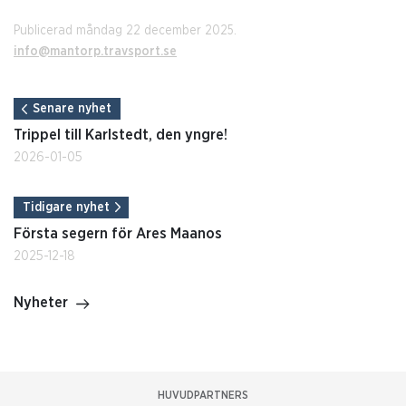
Publicerad måndag 22 december 2025.
info@mantorp.travsport.se
Senare nyhet
Trippel till Karlstedt, den yngre!
2026-01-05
Tidigare nyhet
Första segern för Ares Maanos
2025-12-18
Nyheter
HUVUDPARTNERS