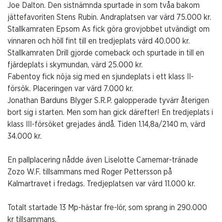
Joe Dalton. Den sistnämnda spurtade in som tvåa bakom
jättefavoriten Stens Rubin. Andraplatsen var värd 75.000 kr.
Stallkamraten Epsom As fick göra grovjobbet utvändigt om
vinnaren och höll fint till en tredjeplats värd 40.000 kr.
Stallkamraten Drill gjorde comeback och spurtade in till en
fjärdeplats i skymundan, värd 25.000 kr.
Fabentoy fick nöja sig med en sjundeplats i ett klass II-
försök. Placeringen var värd 7.000 kr.
Jonathan Barduns Blyger S.R.P. galopperade tyvärr återigen
bort sig i starten. Men som han gick därefter! En tredjeplats i
klass III-försöket grejades ändå. Tiden 1.14,8a/2140 m, värd
34.000 kr.
En pallplacering nådde även Liselotte Carnemar-tränade
Zozo W.F. tillsammans med Roger Pettersson på
Kalmartravet i fredags. Tredjeplatsen var värd 11.000 kr.
Totalt startade 13 Mp-hästar fre-lör, som sprang in 290.000
kr tillsammans.