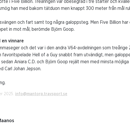
öfte i Five Billion. Treåringen var obesegrad i tre starter och kväll
 smög han med bakom tätduon men knappt 300 meter från mål rulla
svängen och fart samt tog några galoppsteg. Men Five Billion har e
ppet in mot mål, berömde Björn Goop.
 en vinnare
mmaseger och det var i den andra V64-avdelningen som treårige Ze
om favoritspelade Hell of a Guy snabbt fram utvändigt, men galopp
sedan Aniara C.D. och Björn Goop rejält men med minsta möjliga
ed Carl Johan Jepson.
ng.
er 2025.
info@mantorp.travsport.se
 Maanos