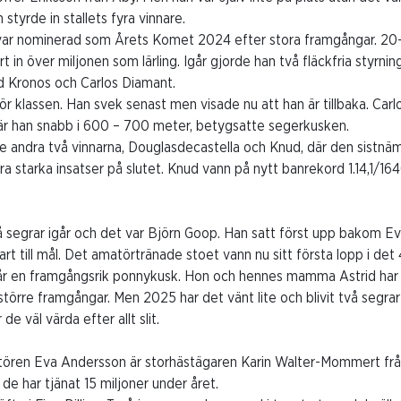
tyrde in stallets fyra vinnare.
var nominerad som Årets Komet 2024 efter stora framgångar. 20-
 in över miljonen som lärling. Igår gjorde han två fläckfria styrni
nd Kronos och Carlos Diamant.
r klassen. Han svek senast men visade nu att han är tillbaka. Ca
r han snabb i 600 – 700 meter, betygsatte segerkusken.
 andra två vinnarna, Douglasdecastella och Knud, där den sistnäm
era starka insatser på slutet. Knud vann på nytt banrekord 1.14,1/16
å segrar igår och det var Björn Goop. Han satt först upp bakom E
art till mål. Det amatörtränade stoet vann nu sitt första lopp i det
 år en framgångsrik ponnykusk. Hon och hennes mamma Astrid ha
 större framgångar. Men 2025 har det vänt lite och blivit två segr
de väl värda efter allt slit.
amatören Eva Andersson är storhästägaren Karin Walter-Mommert frå
 de har tjänat 15 miljoner under året.