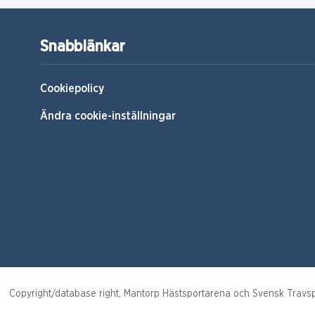
Snabblänkar
Cookiepolicy
Ändra cookie-inställningar
Copyright/database right, Mantorp Hästsportarena och Svensk Travsport