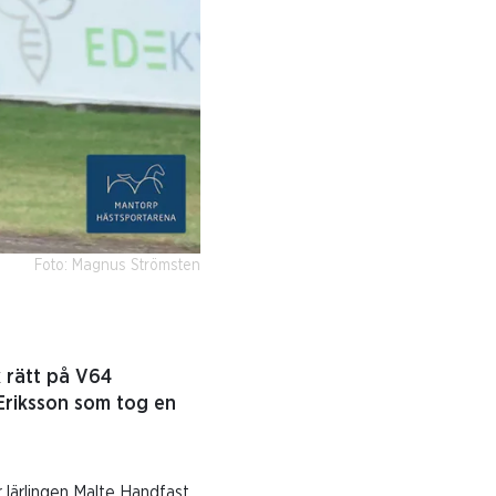
Foto: Magnus Strömsten
 rätt på V64
Eriksson som tog en
r lärlingen Malte Handfast