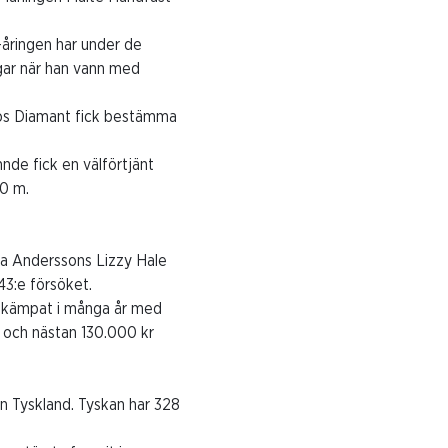
åringen har under de
ngar när han vann med
rlos Diamant fick bestämma
nde fick en välförtjänt
40 m.
va Anderssons Lizzy Hale
 43:e försöket.
r kämpat i många år med
ar och nästan 130.000 kr
n Tyskland. Tyskan har 328