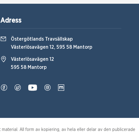
Adress
Östergötlands Travsällskap
Västerlösavägen 12, 595 58 Mantorp
Västerlösavägen 12
595 58 Mantorp
aterial. All form av kopiering, av hela eller delar av den publicerade