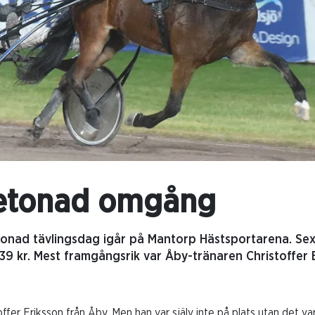
betonad omgång
tonad tävlingsdag igår på Mantorp Hästsportarena. Sex
9 kr. Mest framgångsrik var Åby-tränaren Christoffer 
offer Eriksson från Åby. Men han var själv inte på plats utan det va