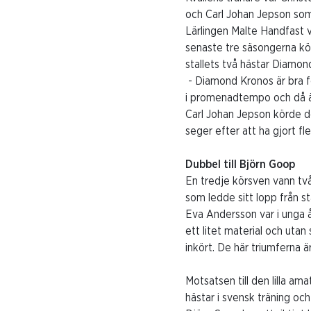
och Carl Johan Jepson som s
Lärlingen Malte Handfast 
senaste tre säsongerna kört
stallets två hästar Diamo
- Diamond Kronos är bra fö
i promenadtempo och då ä
Carl Johan Jepson körde de
seger efter att ha gjort fl
Dubbel till Björn Goop
En tredje körsven vann tv
som ledde sitt lopp från st
Eva Andersson var i unga
ett litet material och utan
inkört. De här triumferna är 
Motsatsen till den lilla 
hästar i svensk träning och