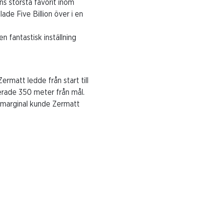
ens största favorit inom
de Five Billion över i en
n fantastisk inställning
rmatt ledde från start till
erade 350 meter från mål.
 marginal kunde Zermatt