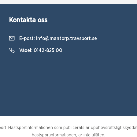
Kontakta oss
E-post:
info@mantorp.travsport.se
Växel:
0142-825 00
. Hästsportinformationen som publicerats är upphovsrättsligt skyddat m
hästsportinformationen, är inte tillåten.