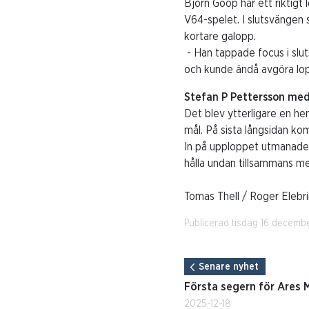
Björn Goop har ett riktigt l
V64-spelet. I slutsvängen
kortare galopp.
- Han tappade focus i slut
och kunde ändå avgöra lo
Stefan P Pettersson med
Det blev ytterligare en he
mål. På sista långsidan k
In på upploppet utmanade 
hålla undan tillsammans m
Tomas Thell / Roger Elebri
Publicerad tisdag 16 decemb
Senare nyhet
Första segern för Ares
2025-12-18