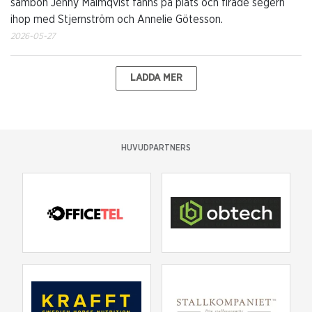
sambon Jenny Malmqvist fanns på plats och firade segern
ihop med Stjernström och Annelie Götesson.
2026-05-27
LADDA MER
HUVUDPARTNERS