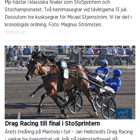
Mp-hästar i klassiska finaler som StoSprintern och
Stochampionatet. Två hemmasegrar vid tävlingarna 13 juli.
Dessutom tre kusksegrar för Micael Stjernström. Vi tar det i
kronologisk ordning. Foto: Magnus Strömsten.
2026-07-24
Drag Racing till final i StoSprintern
Årets treåring på Mantorp i fjol – Jan Hellstedts Drag Racing
- verkar ha övervintrat väl. Igår på Halmstadtravet då