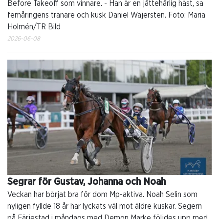
Before Takeoff som vinnare. - Han är en jättehärlig häst, sa
femåringens tränare och kusk Daniel Wäjersten. Foto: Maria
Holmén/TR Bild
2026-06-08
Segrar för Gustav, Johanna och Noah
Veckan har börjat bra för dom Mp-aktiva. Noah Selin som
nyligen fyllde 18 år har lyckats väl mot äldre kuskar. Segern
på Färjestad i måndags med Demon Marke följdes upp med