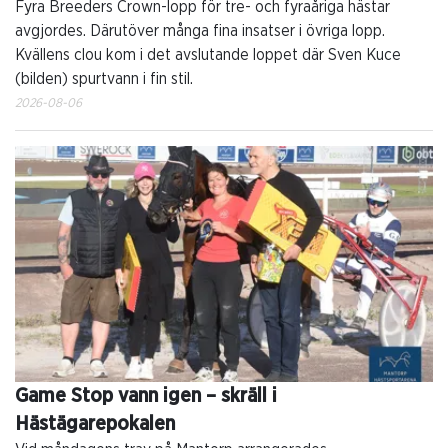
Fyra Breeders Crown-lopp för tre- och fyraåriga hästar
avgjordes. Därutöver många fina insatser i övriga lopp.
Kvällens clou kom i det avslutande loppet där Sven Kuce
(bilden) spurtvann i fin stil.
2026-08-06
Game Stop vann igen – skräll i
Hästägarepokalen