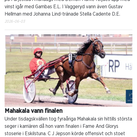
vinst igår med Gambas E.L. I Vaggeryd vann även Gustav
Hellman med Johanna Lind-tränade Stella Cadente D.E.
2026-06-03
Mahakala vann finalen
Under tisdagskvällen tog fyraåriga Mahakala sin hittills största
seger i karriären då hon vann finalen i Fame And Glorys
stoserie i Eskilstuna. C J Jepson körde offensivt och stoet