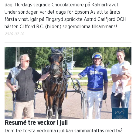
dag. I lördags segrade Chocolatemere på Kalmartravet.
Under söndagen var det dags för Epsom As att ta årets
första vinst. Igår på Tingsryd spräckte Astrid Carlfjord OCH
hästen Clifford R.C. (bilden) segernollorna tillsammans!
2026-07-28
Resumé tre veckor i juli
Dom tre första veckorna i juli kan sammanfattas med två