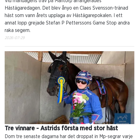
Vid måndagens trav på Mantorp arrangerades
Hästägaredagen. Det blev ånyo en Claes Svensson-tränad
häst som vann årets upplaga av Hästägarepokalen. I ett
annat lopp grejade Stefan P Petterssons Game Stop andra
raka segern.
2026-07-29
Tre vinnare - Astrids första med stor häst
Dom tre senaste dagarna har det droppat in Mp-segrar varje