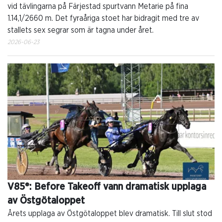
vid tävlingarna på Färjestad spurtvann Metarie på fina
1.14,1/2660 m. Det fyraåriga stoet har bidragit med tre av
stallets sex segrar som är tagna under året.
2026-06-23
V85®: Before Takeoff vann dramatisk upplaga
av Östgötaloppet
Årets upplaga av Östgötaloppet blev dramatisk. Till slut stod