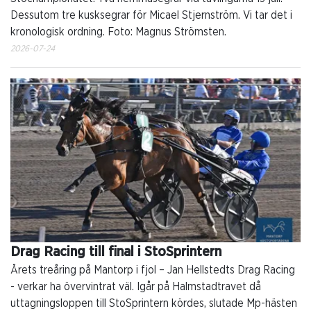
Dessutom tre kusksegrar för Micael Stjernström. Vi tar det i
kronologisk ordning. Foto: Magnus Strömsten.
2026-07-24
Drag Racing till final i StoSprintern
Årets treåring på Mantorp i fjol – Jan Hellstedts Drag Racing
- verkar ha övervintrat väl. Igår på Halmstadtravet då
uttagningsloppen till StoSprintern kördes, slutade Mp-hästen