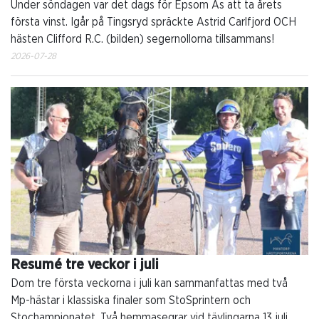
Under söndagen var det dags för Epsom As att ta årets
första vinst. Igår på Tingsryd spräckte Astrid Carlfjord OCH
hästen Clifford R.C. (bilden) segernollorna tillsammans!
2026-07-28
Resumé tre veckor i juli
Dom tre första veckorna i juli kan sammanfattas med två
Mp-hästar i klassiska finaler som StoSprintern och
Stochampionatet. Två hemmasegrar vid tävlingarna 13 juli.