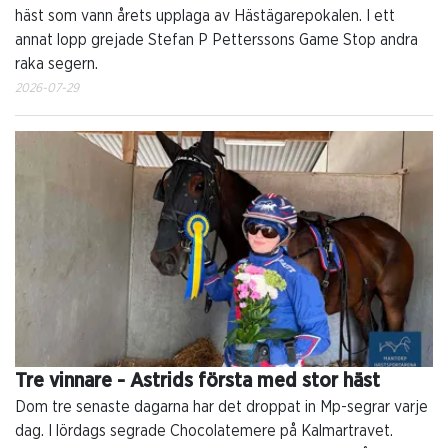
häst som vann årets upplaga av Hästägarepokalen. I ett
annat lopp grejade Stefan P Petterssons Game Stop andra
raka segern.
2026-07-29
Tre vinnare - Astrids första med stor häst
Dom tre senaste dagarna har det droppat in Mp-segrar varje
dag. I lördags segrade Chocolatemere på Kalmartravet.