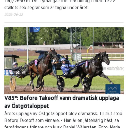
1.14,1/2660 m. Det fyraåriga stoet har bidragit med tre av
stallets sex segrar som är tagna under året.
2026-06-23
V85®: Before Takeoff vann dramatisk upplaga
av Östgötaloppet
Årets upplaga av Östgötaloppet blev dramatisk. Till slut stod
Before Takeoff som vinnare. - Han är en jättehärlig häst, sa
femåringens tränare och kusk Daniel Wäjersten. Foto: Maria