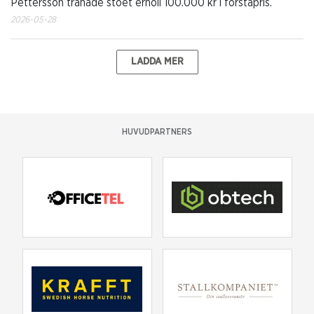
Pettersson tränade stoet erhöll 100.000 kr i förstapris.
2026-05-28
LADDA MER
HUVUDPARTNERS