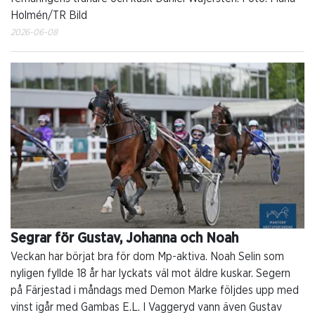
Holmén/TR Bild
2026-06-08
Segrar för Gustav, Johanna och Noah
Veckan har börjat bra för dom Mp-aktiva. Noah Selin som
nyligen fyllde 18 år har lyckats väl mot äldre kuskar. Segern
på Färjestad i måndags med Demon Marke följdes upp med
vinst igår med Gambas E.L. I Vaggeryd vann även Gustav