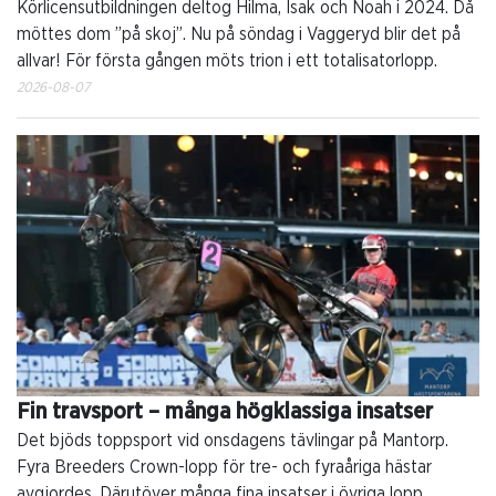
Körlicensutbildningen deltog Hilma, Isak och Noah i 2024. Då
möttes dom ”på skoj”. Nu på söndag i Vaggeryd blir det på
allvar! För första gången möts trion i ett totalisatorlopp.
2026-08-07
Fin travsport – många högklassiga insatser
Det bjöds toppsport vid onsdagens tävlingar på Mantorp.
Fyra Breeders Crown-lopp för tre- och fyraåriga hästar
avgjordes. Därutöver många fina insatser i övriga lopp.