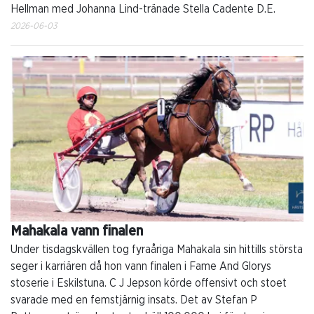
Hellman med Johanna Lind-tränade Stella Cadente D.E.
2026-06-03
Mahakala vann finalen
Under tisdagskvällen tog fyraåriga Mahakala sin hittills största
seger i karriären då hon vann finalen i Fame And Glorys
stoserie i Eskilstuna. C J Jepson körde offensivt och stoet
svarade med en femstjärnig insats. Det av Stefan P