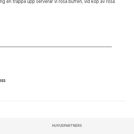
g en trappa upp serverar vi rosa buffén, vid köp av rosa
__________________________________________
oss
HUVUDPARTNERS