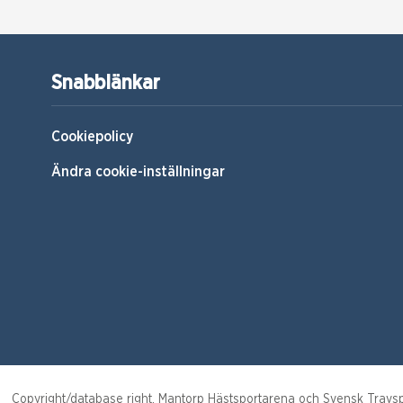
Snabblänkar
Cookiepolicy
Ändra cookie-inställningar
Copyright/database right, Mantorp Hästsportarena och Svensk Travsport