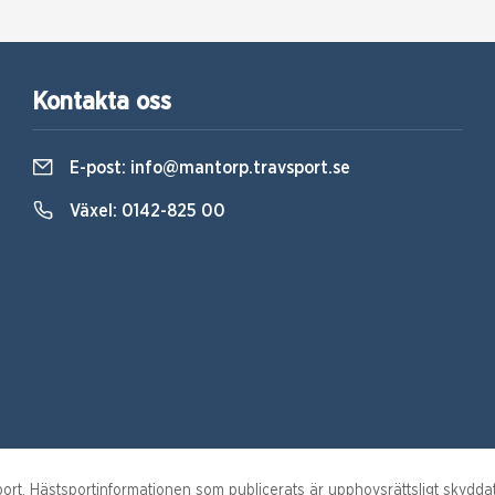
Kontakta oss
E-post:
info@mantorp.travsport.se
Växel:
0142-825 00
. Hästsportinformationen som publicerats är upphovsrättsligt skyddat m