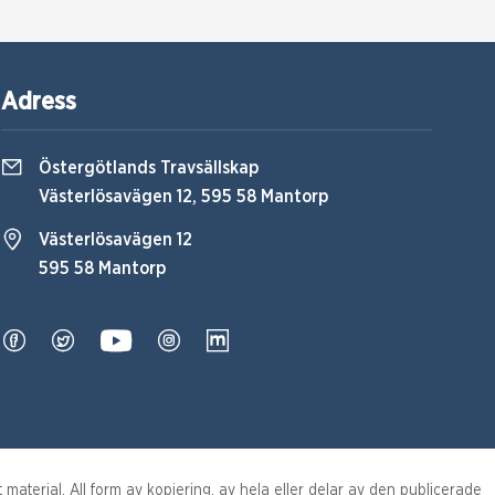
Adress
Östergötlands Travsällskap
Västerlösavägen 12, 595 58 Mantorp
Västerlösavägen 12
595 58 Mantorp
aterial. All form av kopiering, av hela eller delar av den publicerade