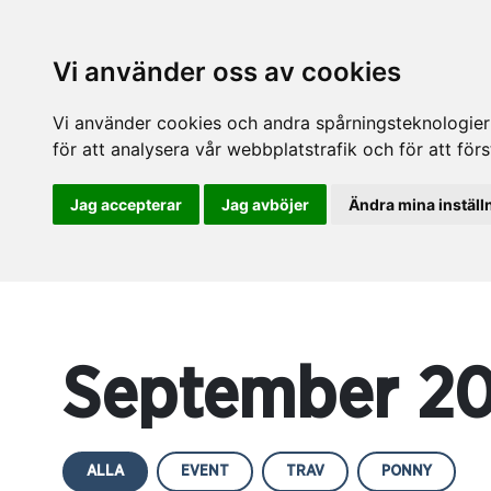
Vi använder oss av cookies
Vi använder cookies och andra spårningsteknologier f
för att analysera vår webbplatstrafik och för att fö
Jag accepterar
Jag avböjer
Ändra mina inställ
September 2
ALLA
EVENT
TRAV
PONNY